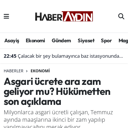
Afyonkarahisar
Aydın Hava Durumu
Bilim ve teknoloji
Aydın Trafik Yoğunluk Haritası
Asayiş
Ekonomi
Gündem
Siyaset
Spor
Mag
Çevre
Süper Lig Puan Durumu ve Fikstür
22:45
Çalacak bir şey bulamayınca baz istasyonundan akü çaldı
Denizli
Tüm Manşetler
HABERLER
EKONOMI
Asgari ücrete ara zam
Genel
Son Dakika Haberleri
geliyor mu? Hükümetten
Haber
Haber Arşivi
son açıklama
Izmir
Milyonlarca asgari ücretli çalışan, Temmuz
ayında maaşlarına ikinci bir zam yapılıp
Kütahya
yapılmayacağını merak ediyor.