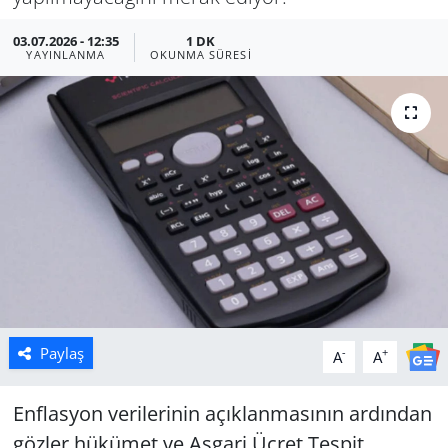
Manisa
03.07.2026 - 12:35
1 DK
YAYINLANMA
OKUNMA SÜRESI
Muğla
Politika
Uşak
Paylaş
-
+
A
A
Enflasyon verilerinin açıklanmasının ardından
gözler hükümet ve Asgari Ücret Tespit