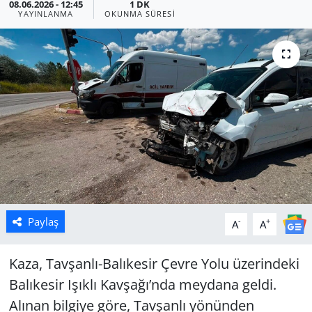
08.06.2026 - 12:45
1 DK
YAYINLANMA
OKUNMA SÜRESI
Manisa
Muğla
Politika
Uşak
Paylaş
-
+
A
A
Kaza, Tavşanlı-Balıkesir Çevre Yolu üzerindeki
Balıkesir Işıklı Kavşağı’nda meydana geldi.
Alınan bilgiye göre, Tavşanlı yönünden