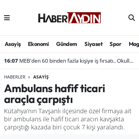
Afyonkarahisar
Aydın Hava Durumu
Bilim ve teknoloji
Aydın Trafik Yoğunluk Haritası
Asayiş
Ekonomi
Gündem
Siyaset
Spor
Mag
Çevre
Süper Lig Puan Durumu ve Fikstür
16:07
MEB'den 60 binden fazla kişiye iş fırsatı.. Okullara personel alınacak
Denizli
Tüm Manşetler
HABERLER
ASAYIŞ
Ambulans hafif ticari
Genel
Son Dakika Haberleri
araçla çarpıştı
Haber
Haber Arşivi
Kütahya’nın Tavşanlı ilçesinde özel firmaya ait
bir ambulans ile hafif ticari aracın kavşakta
Izmir
çarpıştığı kazada biri çocuk 7 kişi yaralandı.
Kütahya