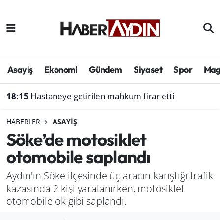
Afyonkarahisar
Aydın Hava Durumu
Bilim ve teknoloji
Aydın Trafik Yoğunluk Haritası
Asayiş
Ekonomi
Gündem
Siyaset
Spor
Mag
Çevre
Süper Lig Puan Durumu ve Fikstür
18:15
Hastaneye getirilen mahkum firar etti
Denizli
Tüm Manşetler
HABERLER
ASAYIŞ
Söke’de motosiklet
Genel
Son Dakika Haberleri
otomobile saplandı
Haber
Haber Arşivi
Aydın'ın Söke ilçesinde üç aracın karıştığı trafik
kazasında 2 kişi yaralanırken, motosiklet
Izmir
otomobile ok gibi saplandı.
Kütahya