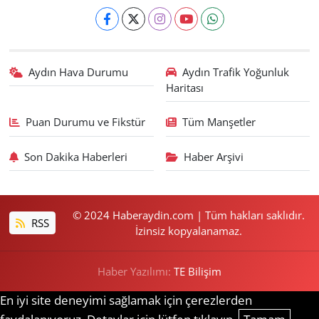
Aydın Hava Durumu
Aydın Trafik Yoğunluk
Haritası
Puan Durumu ve Fikstür
Tüm Manşetler
Son Dakika Haberleri
Haber Arşivi
© 2024 Haberaydin.com | Tüm hakları saklıdır.
RSS
İzinsiz kopyalanamaz.
Haber Yazılımı:
TE Bilişim
En iyi site deneyimi sağlamak için çerezlerden