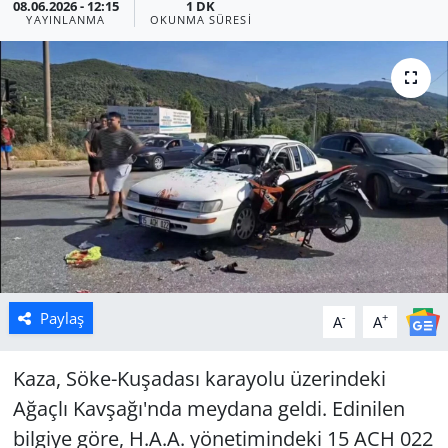
08.06.2026 - 12:15
1 DK
YAYINLANMA
OKUNMA SÜRESI
Manisa
Muğla
Politika
Uşak
Paylaş
-
+
A
A
Kaza, Söke-Kuşadası karayolu üzerindeki
Ağaçlı Kavşağı'nda meydana geldi. Edinilen
bilgiye göre, H.A.A. yönetimindeki 15 ACH 022