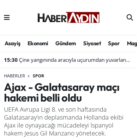
Afyonkarahisar
Aydın Hava Durumu
Bilim ve teknoloji
Aydın Trafik Yoğunluk Haritası
Asayiş
Ekonomi
Gündem
Siyaset
Spor
Mag
Çevre
Süper Lig Puan Durumu ve Fikstür
15:30
Çine yangınında aracıyla uçurumdan yuvarlanmıştı: Bol gelen korseden şikayetçi
Denizli
Tüm Manşetler
HABERLER
SPOR
Ajax - Galatasaray maçı
Genel
Son Dakika Haberleri
hakemi belli oldu
Haber
Haber Arşivi
UEFA Avrupa Ligi 8. ve son haftasında
Galatasaray’ın deplasmanda Hollanda ekibi
Izmir
Ajax ile oynayacağı mücadeleyi İspanyol
Kütahya
hakem Jesus Gil Manzano yönetecek.