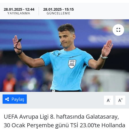
28.01.2025 - 12:44
28.01.2025 - 15:15
Manisa
YAYINLANMA
GÜNCELLEME
Muğla
Politika
Uşak
Paylaş
-
+
A
A
UEFA Avrupa Ligi 8. haftasında Galatasaray,
30 Ocak Perşembe günü TSİ 23.00’te Hollanda