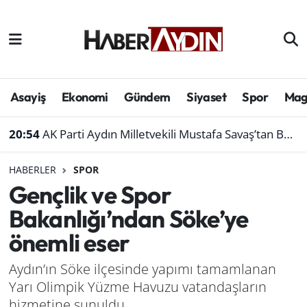
Afyonkarahisar
Aydın Hava Durumu
Bilim ve teknoloji
Aydın Trafik Yoğunluk Haritası
Asayiş
Ekonomi
Gündem
Siyaset
Spor
Mag
Çevre
Süper Lig Puan Durumu ve Fikstür
20:54
AK Parti Aydın Milletvekili Mustafa Savaş’tan Bakan Yumaklı’ya ziyaret
Denizli
Tüm Manşetler
HABERLER
SPOR
Gençlik ve Spor
Genel
Son Dakika Haberleri
Bakanlığı’ndan Söke’ye
Haber
Haber Arşivi
önemli eser
Izmir
Aydın’ın Söke ilçesinde yapımı tamamlanan
Yarı Olimpik Yüzme Havuzu vatandaşların
Kütahya
hizmetine sunuldu.