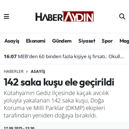
Afyonkarahisar
Aydın Hava Durumu
Bilim ve teknoloji
Aydın Trafik Yoğunluk Haritası
Asayiş
Ekonomi
Gündem
Siyaset
Spor
Mag
Çevre
Süper Lig Puan Durumu ve Fikstür
16:07
MEB'den 60 binden fazla kişiye iş fırsatı.. Okullara personel alınacak
Denizli
Tüm Manşetler
HABERLER
ASAYIŞ
142 saka kuşu ele geçirildi
Genel
Son Dakika Haberleri
Kütahya'nın Gediz ilçesinde kaçak avcılık
Haber
Haber Arşivi
yoluyla yakalanan 142 saka kuşu, Doğa
Koruma ve Milli Parklar (DKMP) ekipleri
Izmir
tarafından yeniden doğaya bırakıldı.
Kütahya
17.09.2025 - 13:30