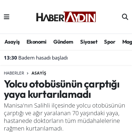
Afyonkarahisar
Aydın Hava Durumu
Bilim ve teknoloji
Aydın Trafik Yoğunluk Haritası
Asayiş
Ekonomi
Gündem
Siyaset
Spor
Mag
Çevre
Süper Lig Puan Durumu ve Fikstür
13:30
Badem hasadı başladı
Denizli
Tüm Manşetler
HABERLER
ASAYIŞ
Yolcu otobüsünün çarptığı
Genel
Son Dakika Haberleri
yaya kurtarılamadı
Haber
Haber Arşivi
Manisa'nın Salihli ilçesinde yolcu otobüsünün
çarptığı ve ağır yaralanan 70 yaşındaki yaya,
Izmir
hastanede doktorların tüm müdahalelerine
Kütahya
rağmen kurtarılamadı.