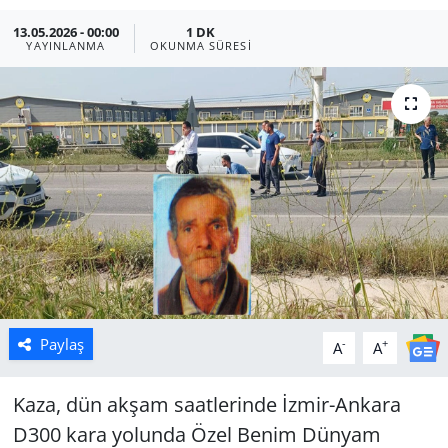
13.05.2026 - 00:00
1 DK
Manisa
YAYINLANMA
OKUNMA SÜRESI
Muğla
Politika
Uşak
Paylaş
-
+
A
A
Kaza, dün akşam saatlerinde İzmir-Ankara
D300 kara yolunda Özel Benim Dünyam