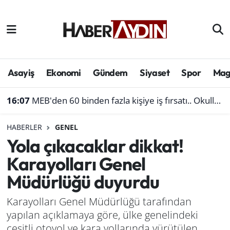
Afyonkarahisar
Aydın Hava Durumu
Bilim ve teknoloji
Aydın Trafik Yoğunluk Haritası
Asayiş
Ekonomi
Gündem
Siyaset
Spor
Mag
Çevre
Süper Lig Puan Durumu ve Fikstür
16:07
MEB'den 60 binden fazla kişiye iş fırsatı.. Okullara personel alınacak
Denizli
Tüm Manşetler
HABERLER
GENEL
Yola çıkacaklar dikkat!
Genel
Son Dakika Haberleri
Karayolları Genel
Haber
Haber Arşivi
Müdürlüğü duyurdu
Izmir
Karayolları Genel Müdürlüğü tarafından
yapılan açıklamaya göre, ülke genelindeki
Kütahya
çeşitli otoyol ve kara yollarında yürütülen