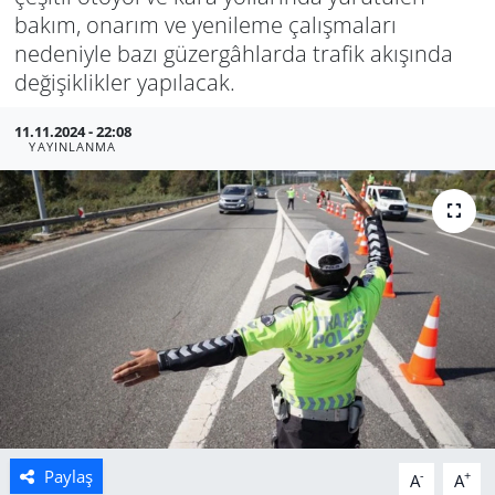
bakım, onarım ve yenileme çalışmaları
Manisa
nedeniyle bazı güzergâhlarda trafik akışında
değişiklikler yapılacak.
Muğla
11.11.2024 - 22:08
YAYINLANMA
Politika
Uşak
Paylaş
-
+
A
A