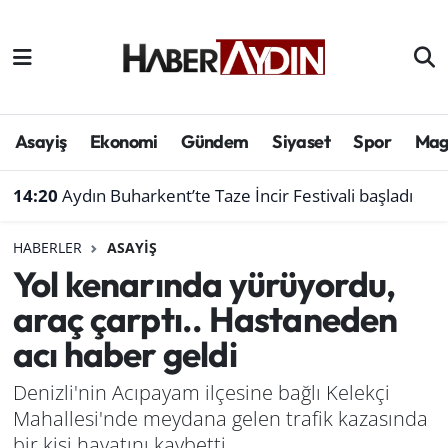
Afyonkarahisar
Aydın Hava Durumu
Bilim ve teknoloji
Aydın Trafik Yoğunluk Haritası
Asayiş
Ekonomi
Gündem
Siyaset
Spor
Mag
Çevre
Süper Lig Puan Durumu ve Fikstür
14:20
Aydın Buharkent’te Taze İncir Festivali başladı
Denizli
Tüm Manşetler
HABERLER
ASAYIŞ
Yol kenarında yürüyordu,
Genel
Son Dakika Haberleri
araç çarptı.. Hastaneden
Haber
Haber Arşivi
acı haber geldi
Izmir
Denizli'nin Acıpayam ilçesine bağlı Kelekçi
Mahallesi'nde meydana gelen trafik kazasında
Kütahya
bir kişi hayatını kaybetti.