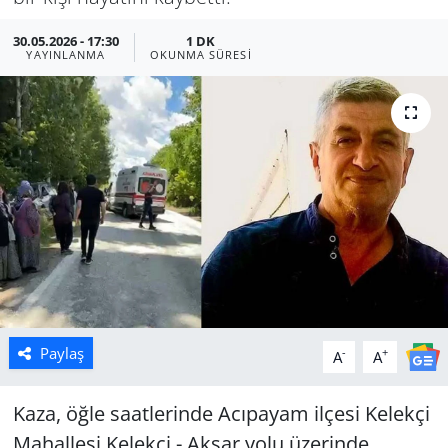
Manisa
30.05.2026 - 17:30
1 DK
YAYINLANMA
OKUNMA SÜRESI
Muğla
Politika
Uşak
Paylaş
-
+
A
A
Kaza, öğle saatlerinde Acıpayam ilçesi Kelekçi
Mahallesi Kelekçi - Akşar yolu üzerinde