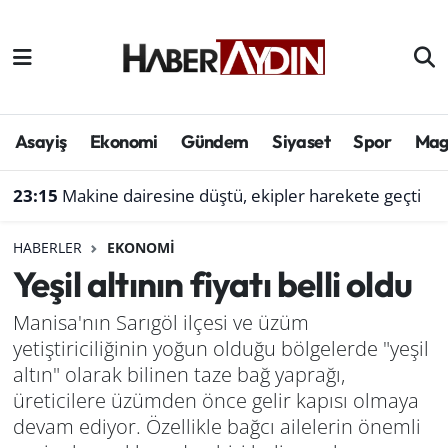
Afyonkarahisar
Aydın Hava Durumu
Bilim ve teknoloji
Aydın Trafik Yoğunluk Haritası
Asayiş
Ekonomi
Gündem
Siyaset
Spor
Mag
Çevre
Süper Lig Puan Durumu ve Fikstür
23:15
Makine dairesine düştü, ekipler harekete geçti
Denizli
Tüm Manşetler
HABERLER
EKONOMI
Yeşil altının fiyatı belli oldu
Genel
Son Dakika Haberleri
Manisa'nın Sarıgöl ilçesi ve üzüm
Haber
Haber Arşivi
yetiştiriciliğinin yoğun olduğu bölgelerde "yeşil
altın" olarak bilinen taze bağ yaprağı,
Izmir
üreticilere üzümden önce gelir kapısı olmaya
devam ediyor. Özellikle bağcı ailelerin önemli
Kütahya