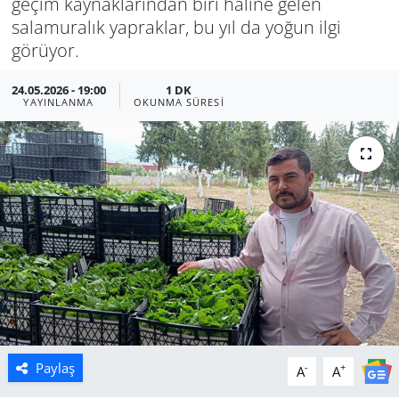
geçim kaynaklarından biri haline gelen
salamuralık yapraklar, bu yıl da yoğun ilgi
Manisa
görüyor.
Muğla
24.05.2026 - 19:00
1 DK
YAYINLANMA
OKUNMA SÜRESI
Politika
Uşak
Paylaş
-
+
A
A