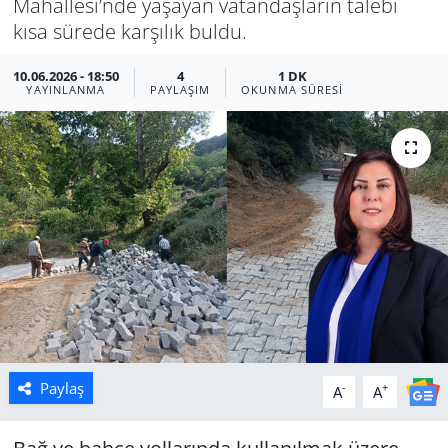
Mahallesi’nde yaşayan vatandaşların talebi
kısa sürede karşılık buldu.
Manisa
10.06.2026 - 18:50
4
1 DK
Muğla
YAYINLANMA
PAYLAŞIM
OKUNMA SÜRESI
Politika
Uşak
Paylaş
-
+
A
A