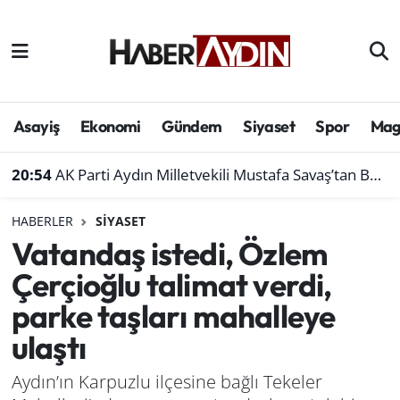
Afyonkarahisar
Aydın Hava Durumu
Bilim ve teknoloji
Aydın Trafik Yoğunluk Haritası
Asayiş
Ekonomi
Gündem
Siyaset
Spor
Mag
Çevre
Süper Lig Puan Durumu ve Fikstür
20:54
AK Parti Aydın Milletvekili Mustafa Savaş’tan Bakan Yumaklı’ya ziyaret
Denizli
Tüm Manşetler
HABERLER
SIYASET
Vatandaş istedi, Özlem
Genel
Son Dakika Haberleri
Çerçioğlu talimat verdi,
Haber
Haber Arşivi
parke taşları mahalleye
ulaştı
Izmir
Aydın’ın Karpuzlu ilçesine bağlı Tekeler
Kütahya