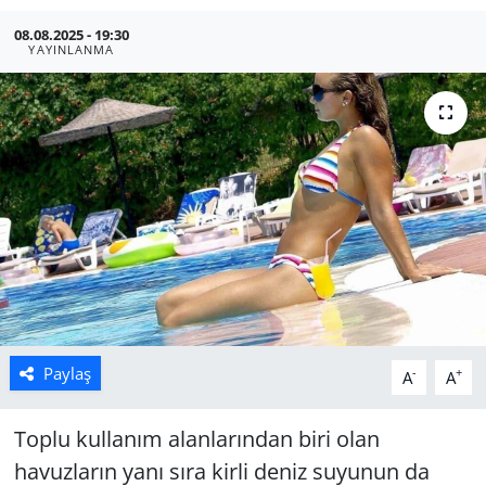
08.08.2025 - 19:30
Manisa
YAYINLANMA
Muğla
Politika
Uşak
Paylaş
-
+
A
A
Toplu kullanım alanlarından biri olan
havuzların yanı sıra kirli deniz suyunun da