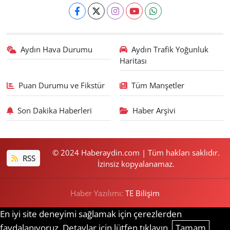
Aydın Hava Durumu
Aydın Trafik Yoğunluk
Haritası
Puan Durumu ve Fikstür
Tüm Manşetler
Son Dakika Haberleri
Haber Arşivi
© 2024 Haberaydin.com | Tüm hakları saklıdır.
RSS
İzinsiz kopyalanamaz.
Haber Yazılımı:
TE Bilişim
En iyi site deneyimi sağlamak için çerezlerden
faydalanıyoruz. Detaylar için lütfen tıklayın.
Tamam