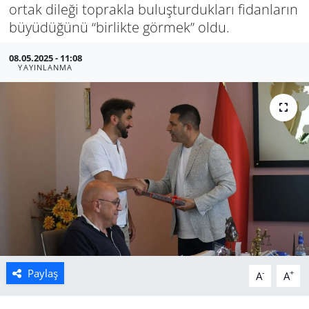
ortak dileği toprakla buluşturdukları fidanların
Manisa
büyüdüğünü “birlikte görmek” oldu.
08.05.2025 - 11:08
Muğla
YAYINLANMA
Politika
Uşak
Paylaş
-
+
A
A