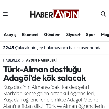
Afyonkarahisar
Aydın Hava Durumu
Bilim ve teknoloji
Aydın Trafik Yoğunluk Haritası
Asayiş
Ekonomi
Gündem
Siyaset
Spor
Mag
Çevre
Süper Lig Puan Durumu ve Fikstür
22:45
Çalacak bir şey bulamayınca baz istasyonundan akü çaldı
Denizli
Tüm Manşetler
HABERLER
AYDIN HABERLERI
Türk-Alman dostluğu
Genel
Son Dakika Haberleri
Adagöl’de kök salacak
Haber
Haber Arşivi
Kuşadası’nın Almanya’daki kardeş şehri
Marl’dan kente gelen ortaokul öğrencileri,
Izmir
Kuşadalı öğrencilerle birlikte Adagöl Mesire
Kütahya
Alanı’na fidan dikti. Türk ve Alman öğrencilerin