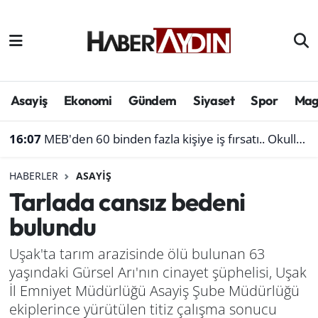
Afyonkarahisar
Aydın Hava Durumu
Bilim ve teknoloji
Aydın Trafik Yoğunluk Haritası
Asayiş
Ekonomi
Gündem
Siyaset
Spor
Mag
Çevre
Süper Lig Puan Durumu ve Fikstür
16:07
MEB'den 60 binden fazla kişiye iş fırsatı.. Okullara personel alınacak
Denizli
Tüm Manşetler
HABERLER
ASAYIŞ
Tarlada cansız bedeni
Genel
Son Dakika Haberleri
bulundu
Haber
Haber Arşivi
Uşak'ta tarım arazisinde ölü bulunan 63
yaşındaki Gürsel Arı'nın cinayet şüphelisi, Uşak
Izmir
İl Emniyet Müdürlüğü Asayiş Şube Müdürlüğü
Kütahya
ekiplerince yürütülen titiz çalışma sonucu