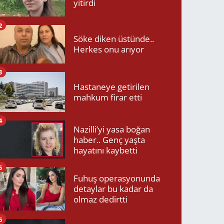
yitirdi
2
Söke diken üstünde..
Herkes onu arıyor
3
Hastaneye getirilen
mahkum firar etti
4
Nazilli’yi yasa boğan
haber.. Genç yaşta
hayatını kaybetti
5
Fuhuş operasyonunda
detaylar bu kadar da
olmaz dedirtti
6