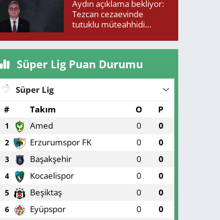
Aydın açıklama bekliyor:
Tezcan cezaevinde
tutuklu müteahhidi
neden ziyaret etti?
Süper Lig Puan Durumu
Süper Lig
#
Takım
O
P
Amed
0
0
1
Erzurumspor FK
0
0
2
Başakşehir
0
0
3
Kocaelispor
0
0
4
Beşiktaş
0
0
5
Eyüpspor
0
0
6