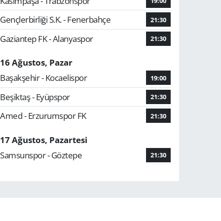
Kasımpaşa - Trabzonspor
19:00
Gençlerbirliği S.K. - Fenerbahçe
21:30
Gaziantep FK - Alanyaspor
21:30
16 Ağustos, Pazar
Başakşehir - Kocaelispor
19:00
Beşiktaş - Eyüpspor
21:30
Amed - Erzurumspor FK
21:30
17 Ağustos, Pazartesi
Samsunspor - Göztepe
21:30