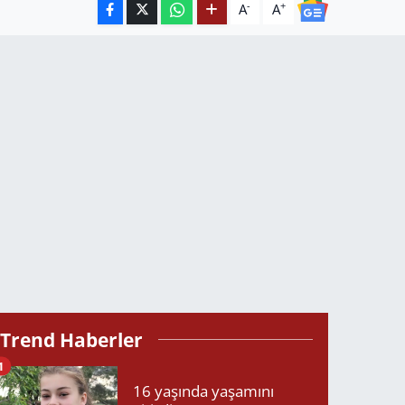
-
+
A
A
Trend Haberler
1
16 yaşında yaşamını