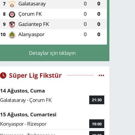
Galatasaray
0
0
7
Çorum FK
0
0
8
Gaziantep FK
0
0
9
Alanyaspor
0
0
10
Detaylar için tıklayın
Süper Lig Fikstür
14 Ağustos, Cuma
Galatasaray - Çorum FK
21:30
15 Ağustos, Cumartesi
Konyaspor - Rizespor
19:00