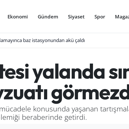
Ekonomi
Gündem
Siyaset
Spor
Maga
ulamayınca baz istasyonundan akü çaldı
esi yalanda sın
vzuatı görmezd
le mücadele konusunda yaşanan tartışmal
lemiği beraberinde getirdi.