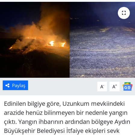
Manisa
Muğla
Politika
Uşak
Paylaş
-
+
A
A
Edinilen bilgiye göre, Uzunkum mevkiindeki
arazide henüz bilinmeyen bir nedenle yangın
çıktı. Yangın ihbarının ardından bölgeye Aydın
Büyükşehir Belediyesi İtfaiye ekipleri sevk