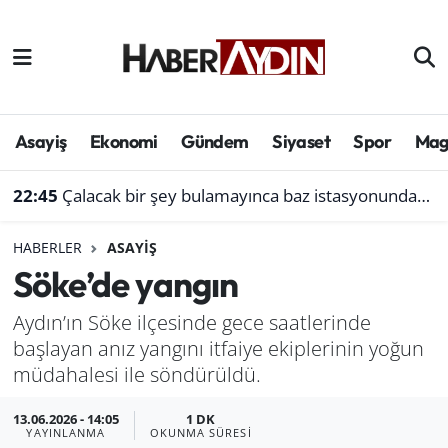
Afyonkarahisar
Aydın Hava Durumu
Bilim ve teknoloji
Aydın Trafik Yoğunluk Haritası
Asayiş
Ekonomi
Gündem
Siyaset
Spor
Mag
Çevre
Süper Lig Puan Durumu ve Fikstür
22:45
Çalacak bir şey bulamayınca baz istasyonundan akü çaldı
Denizli
Tüm Manşetler
HABERLER
ASAYIŞ
Söke’de yangın
Genel
Son Dakika Haberleri
Aydın’ın Söke ilçesinde gece saatlerinde
Haber
Haber Arşivi
başlayan anız yangını itfaiye ekiplerinin yoğun
müdahalesi ile söndürüldü.
Izmir
13.06.2026 - 14:05
1 DK
Kütahya
YAYINLANMA
OKUNMA SÜRESI