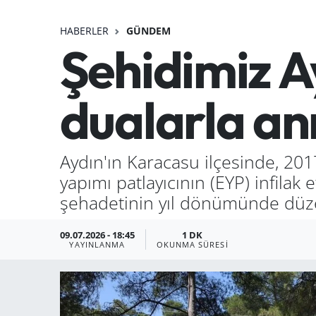
HABERLER
GÜNDEM
Şehidimiz A
dualarla anı
Aydın'ın Karacasu ilçesinde, 201
yapımı patlayıcının (EYP) infil
şehadetinin yıl dönümünde düze
09.07.2026 - 18:45
1 DK
YAYINLANMA
OKUNMA SÜRESI