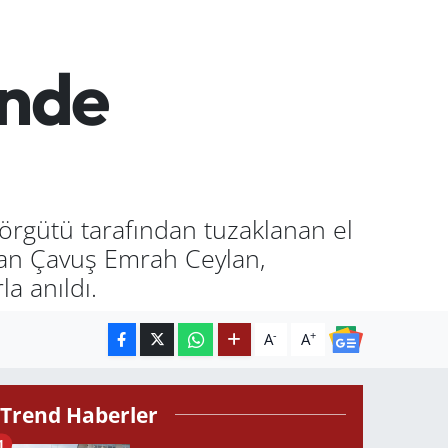
inde
 örgütü tarafından tuzaklanan el
man Çavuş Emrah Ceylan,
a anıldı.
-
+
A
A
Trend Haberler
1