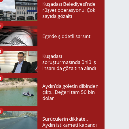
Kuşadası Belediyesi’nde
rüşvet operasyonu: Çok
sayıda gözaltı
2
Ege’de şiddetli sarsıntı
3
Kuşadası
soruşturmasında ünlü iş
insanı da gözaltına alındı
4
Aydın’da göletin dibinden
çıktı.. Değeri tam 50 bin
dolar
5
Sürücülerin dikkate..
Aydın istikameti kapandı