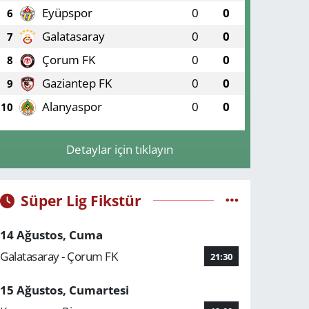
Eyüpspor
0
0
6
Galatasaray
0
0
7
Çorum FK
0
0
8
Gaziantep FK
0
0
9
Alanyaspor
0
0
10
Detaylar için tıklayın
Süper Lig Fikstür
14 Ağustos, Cuma
Galatasaray - Çorum FK
21:30
15 Ağustos, Cumartesi