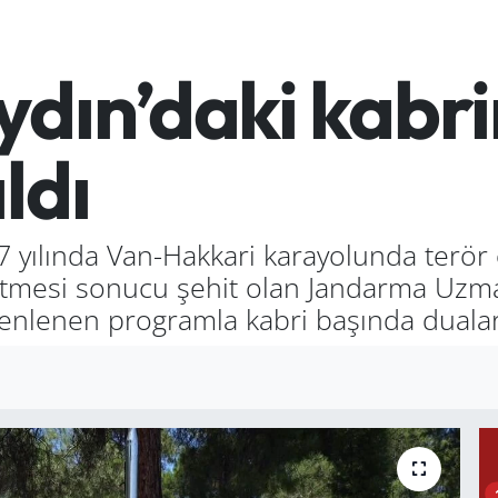
ydın’daki kabr
ldı
7 yılında Van-Hakkari karayolunda terör
ak etmesi sonucu şehit olan Jandarma Uz
nlenen programla kabri başında dualarl