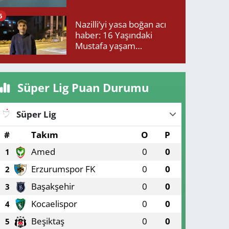
6
Nazilli’yi yasa boğan acı
haber: 16 Yaşındaki
Mustafa yaşam
mücadelesini kaybetti!
Süper Lig Puan Durumu
Süper Lig
#
Takım
O
P
Amed
0
0
1
Erzurumspor FK
0
0
2
Başakşehir
0
0
3
Kocaelispor
0
0
4
Beşiktaş
0
0
5