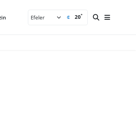
°
20
zin
Efeler