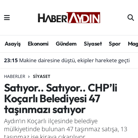
Afyonkarahisar
Aydın Hava Durumu
Bilim ve teknoloji
Aydın Trafik Yoğunluk Haritası
Asayiş
Ekonomi
Gündem
Siyaset
Spor
Mag
Çevre
Süper Lig Puan Durumu ve Fikstür
23:15
Makine dairesine düştü, ekipler harekete geçti
Denizli
Tüm Manşetler
HABERLER
SIYASET
Satıyor.. Satıyor.. CHP’li
Genel
Son Dakika Haberleri
Koçarlı Belediyesi 47
Haber
Haber Arşivi
taşınmazı satıyor
Izmir
Aydın’ın Koçarlı ilçesinde belediye
mülkiyetinde bulunan 47 taşınmaz satışa, 13
Kütahya
taşınmaz ise kiraya çıkarılıyor.