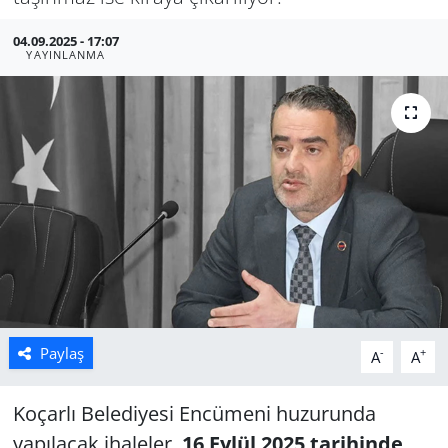
Manisa
04.09.2025 - 17:07
YAYINLANMA
Muğla
Politika
Uşak
Paylaş
-
+
A
A
Koçarlı Belediyesi Encümeni huzurunda
yapılacak ihaleler,
16 Eylül 2025 tarihinde