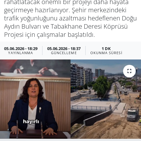
rahatlatacak önemli bir projeyi daha hayata
geçirmeye hazırlanıyor. Şehir merkezindeki
Manisa
trafik yoğunluğunu azaltması hedeflenen Doğu
Aydın Bulvarı ve Tabakhane Deresi Köprüsü
Muğla
Projesi için çalışmalar başlatıldı.
Politika
05.06.2026 - 18:29
05.06.2026 - 18:37
1 DK
YAYINLANMA
GÜNCELLEME
OKUNMA SÜRESI
Uşak