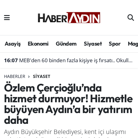
Afyonkarahisar
Aydın Hava Durumu
Bilim ve teknoloji
Aydın Trafik Yoğunluk Haritası
Asayiş
Ekonomi
Gündem
Siyaset
Spor
Mag
Çevre
Süper Lig Puan Durumu ve Fikstür
16:07
MEB'den 60 binden fazla kişiye iş fırsatı.. Okullara personel alınacak
Denizli
Tüm Manşetler
HABERLER
SIYASET
Özlem Çerçioğlu’nda
Genel
Son Dakika Haberleri
hizmet durmuyor! Hizmetle
Haber
Haber Arşivi
büyüyen Aydın’a bir yatırım
daha
Izmir
Aydın Büyükşehir Belediyesi, kent içi ulaşımı
Kütahya