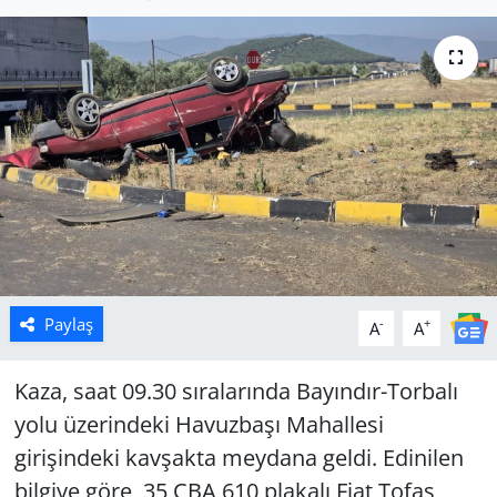
Manisa
Muğla
Politika
Uşak
Paylaş
-
+
A
A
Kaza, saat 09.30 sıralarında Bayındır-Torbalı
yolu üzerindeki Havuzbaşı Mahallesi
girişindeki kavşakta meydana geldi. Edinilen
bilgiye göre, 35 CBA 610 plakalı Fiat Tofaş