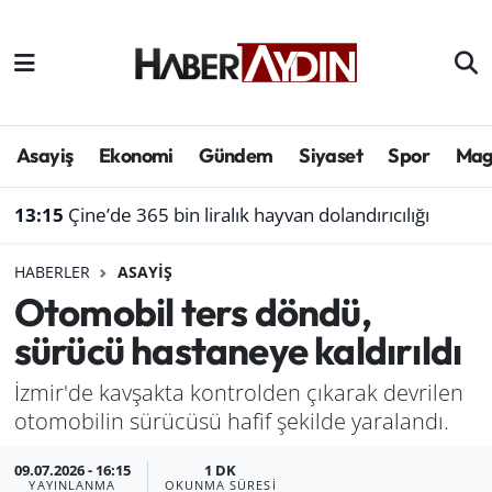
Afyonkarahisar
Aydın Hava Durumu
Bilim ve teknoloji
Aydın Trafik Yoğunluk Haritası
Asayiş
Ekonomi
Gündem
Siyaset
Spor
Mag
Çevre
Süper Lig Puan Durumu ve Fikstür
13:15
Çine’de 365 bin liralık hayvan dolandırıcılığı
Denizli
Tüm Manşetler
HABERLER
ASAYIŞ
Otomobil ters döndü,
Genel
Son Dakika Haberleri
sürücü hastaneye kaldırıldı
Haber
Haber Arşivi
İzmir'de kavşakta kontrolden çıkarak devrilen
otomobilin sürücüsü hafif şekilde yaralandı.
Izmir
09.07.2026 - 16:15
1 DK
Kütahya
YAYINLANMA
OKUNMA SÜRESI