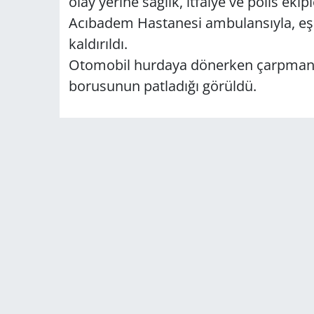
olay yerine sağlık, itfaiye ve polis ekip
Acıbadem Hastanesi ambulansıyla, eşi 
kaldırıldı.
Otomobil hurdaya dönerken çarpmanın
borusunun patladığı görüldü.