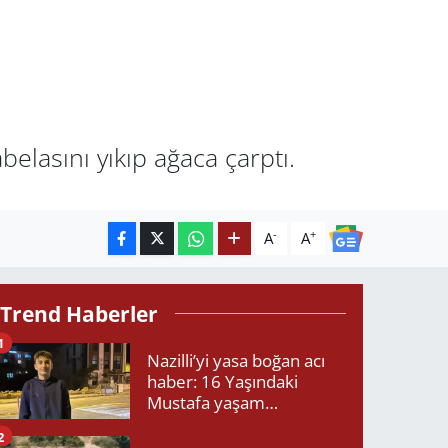
lasını yıkıp ağaca çarptı.
-
+
A
A
Trend Haberler
1
Nazilli’yi yasa boğan acı
haber: 16 Yaşındaki
Mustafa yaşam
mücadelesini kaybetti!
2