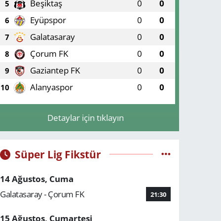
Beşiktaş
0
0
5
Eyüpspor
0
0
6
Galatasaray
0
0
7
Çorum FK
0
0
8
Gaziantep FK
0
0
9
Alanyaspor
0
0
10
Detaylar için tıklayın
Süper Lig Fikstür
14 Ağustos, Cuma
Galatasaray - Çorum FK
21:30
15 Ağustos, Cumartesi