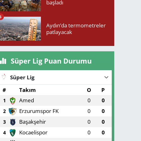
başladı
6
Aydın’da termometreler
patlayacak
Süper Lig Puan Durumu
Süper Lig
#
Takım
O
P
Amed
0
0
1
Erzurumspor FK
0
0
2
Başakşehir
0
0
3
Kocaelispor
0
0
4