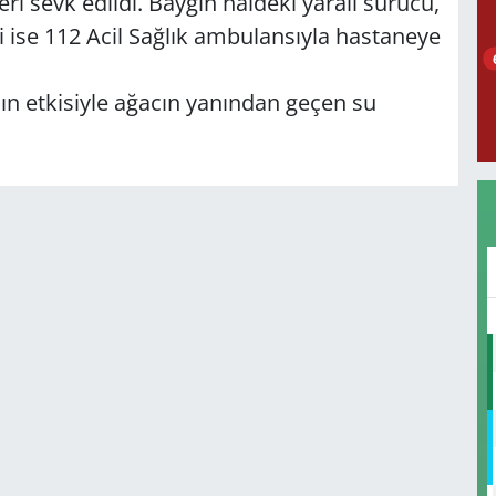
leri sevk edildi. Baygın haldeki yaralı sürücü,
ise 112 Acil Sağlık ambulansıyla hastaneye
 etkisiyle ağacın yanından geçen su