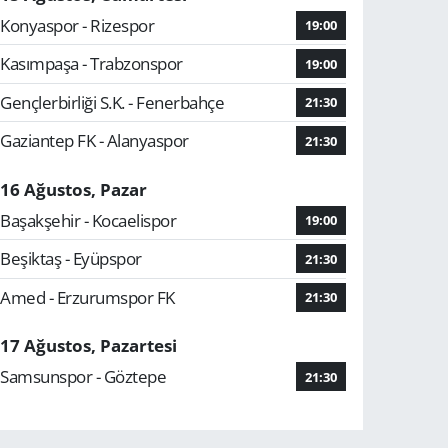
Konyaspor - Rizespor
19:00
Kasımpaşa - Trabzonspor
19:00
Gençlerbirliği S.K. - Fenerbahçe
21:30
Gaziantep FK - Alanyaspor
21:30
16 Ağustos, Pazar
Başakşehir - Kocaelispor
19:00
Beşiktaş - Eyüpspor
21:30
Amed - Erzurumspor FK
21:30
17 Ağustos, Pazartesi
Samsunspor - Göztepe
21:30