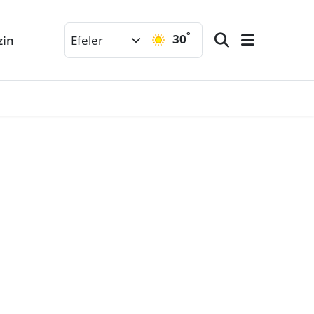
°
30
zin
Efeler