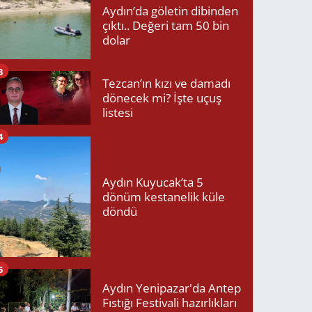
Aydın’da göletin dibinden
çıktı.. Değeri tam 50 bin
dolar
3
Tezcan’ın kızı ve damadı
dönecek mi? İşte uçuş
listesi
4
Aydın Kuyucak’ta 5
dönüm kestanelik küle
döndü
5
Aydın Yenipazar'da Antep
Fıstığı Festivali hazırlıkları