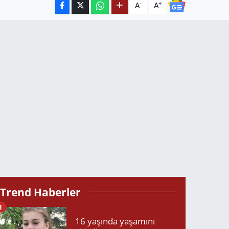
-
+
A
A
Trend Haberler
1
16 yaşında yaşamını