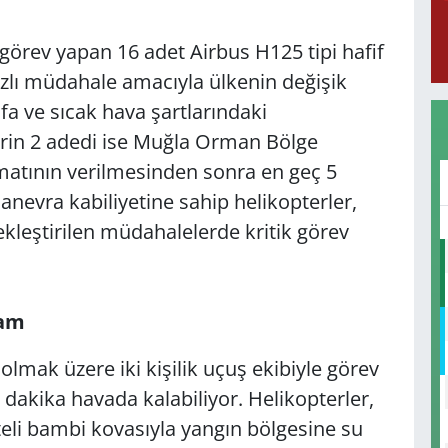
rev yapan 16 adet Airbus H125 tipi hafif
ızlı müdahale amacıyla ülkenin değişik
ifa ve sıcak hava şartlarındaki
erin 2 adedi ise Muğla Orman Bölge
matının verilmesinden sonra en geç 5
nevra kabiliyetine sahip helikopterler,
çekleştirilen müdahalelerde kritik görev
ram
t olmak üzere iki kişilik uçuş ekibiyle görev
 dakika havada kalabiliyor. Helikopterler,
iteli bambi kovasıyla yangın bölgesine su