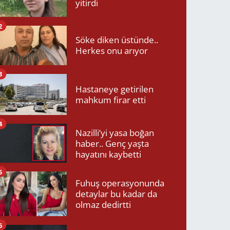
yitirdi
2
Söke diken üstünde..
Herkes onu arıyor
3
Hastaneye getirilen
mahkum firar etti
4
Nazilli’yi yasa boğan
haber.. Genç yaşta
hayatını kaybetti
5
Fuhuş operasyonunda
detaylar bu kadar da
olmaz dedirtti
6