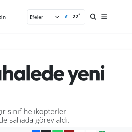
°
22
zin
Efeler
halede yeni
r sınıf helikopterler
inde sahada görev aldı.