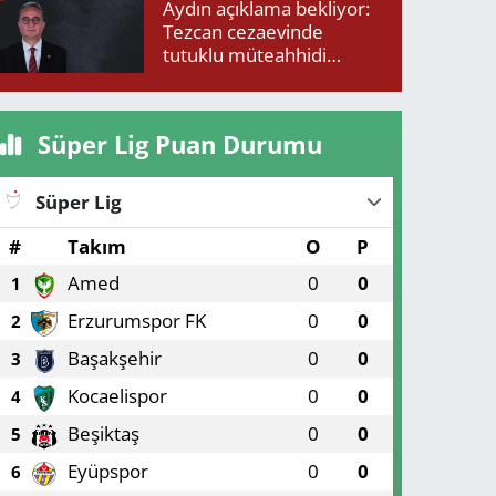
Aydın açıklama bekliyor:
Tezcan cezaevinde
tutuklu müteahhidi
neden ziyaret etti?
Süper Lig Puan Durumu
Süper Lig
#
Takım
O
P
Amed
0
0
1
Erzurumspor FK
0
0
2
Başakşehir
0
0
3
Kocaelispor
0
0
4
Beşiktaş
0
0
5
Eyüpspor
0
0
6