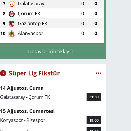
Galatasaray
0
0
7
Çorum FK
0
0
8
Gaziantep FK
0
0
9
Alanyaspor
0
0
10
Detaylar için tıklayın
Süper Lig Fikstür
14 Ağustos, Cuma
Galatasaray - Çorum FK
21:30
15 Ağustos, Cumartesi
Konyaspor - Rizespor
19:00