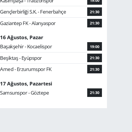
Kasımpaşa - Trabzonspor
19:00
Gençlerbirliği S.K. - Fenerbahçe
21:30
Gaziantep FK - Alanyaspor
21:30
16 Ağustos, Pazar
Başakşehir - Kocaelispor
19:00
Beşiktaş - Eyüpspor
21:30
Amed - Erzurumspor FK
21:30
17 Ağustos, Pazartesi
Samsunspor - Göztepe
21:30