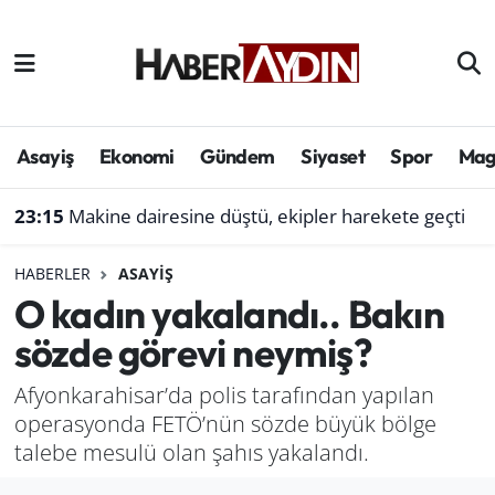
Afyonkarahisar
Aydın Hava Durumu
Bilim ve teknoloji
Aydın Trafik Yoğunluk Haritası
Asayiş
Ekonomi
Gündem
Siyaset
Spor
Mag
Çevre
Süper Lig Puan Durumu ve Fikstür
23:15
Makine dairesine düştü, ekipler harekete geçti
Denizli
Tüm Manşetler
HABERLER
ASAYIŞ
O kadın yakalandı.. Bakın
Genel
Son Dakika Haberleri
sözde görevi neymiş?
Haber
Haber Arşivi
Afyonkarahisar’da polis tarafından yapılan
operasyonda FETÖ’nün sözde büyük bölge
Izmir
talebe mesulü olan şahıs yakalandı.
Kütahya