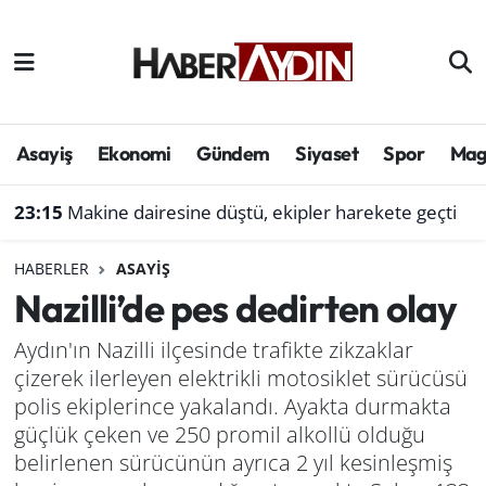
Afyonkarahisar
Aydın Hava Durumu
Bilim ve teknoloji
Aydın Trafik Yoğunluk Haritası
Asayiş
Ekonomi
Gündem
Siyaset
Spor
Mag
Çevre
Süper Lig Puan Durumu ve Fikstür
23:15
Makine dairesine düştü, ekipler harekete geçti
Denizli
Tüm Manşetler
HABERLER
ASAYIŞ
Nazilli’de pes dedirten olay
Genel
Son Dakika Haberleri
Aydın'ın Nazilli ilçesinde trafikte zikzaklar
Haber
Haber Arşivi
çizerek ilerleyen elektrikli motosiklet sürücüsü
polis ekiplerince yakalandı. Ayakta durmakta
Izmir
güçlük çeken ve 250 promil alkollü olduğu
belirlenen sürücünün ayrıca 2 yıl kesinleşmiş
Kütahya