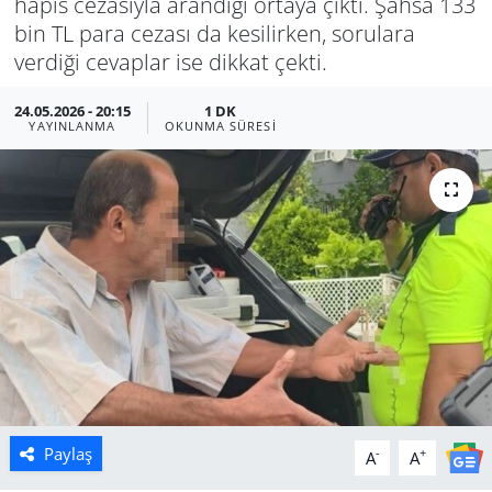
hapis cezasıyla arandığı ortaya çıktı. Şahsa 133
bin TL para cezası da kesilirken, sorulara
Manisa
verdiği cevaplar ise dikkat çekti.
Muğla
24.05.2026 - 20:15
1 DK
YAYINLANMA
OKUNMA SÜRESI
Politika
Uşak
Paylaş
-
+
A
A