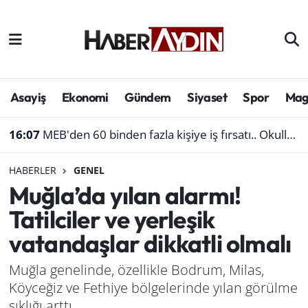
Afyonkarahisar
Aydın Hava Durumu
Bilim ve teknoloji
Aydın Trafik Yoğunluk Haritası
Asayiş
Ekonomi
Gündem
Siyaset
Spor
Mag
Çevre
Süper Lig Puan Durumu ve Fikstür
16:07
MEB'den 60 binden fazla kişiye iş fırsatı.. Okullara personel alınacak
Denizli
Tüm Manşetler
HABERLER
GENEL
Muğla’da yılan alarmı!
Genel
Son Dakika Haberleri
Tatilciler ve yerleşik
Haber
Haber Arşivi
vatandaşlar dikkatli olmalı
Izmir
Muğla genelinde, özellikle Bodrum, Milas,
Köyceğiz ve Fethiye bölgelerinde yılan görülme
Kütahya
sıklığı arttı.