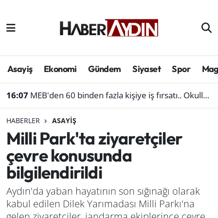
Afyonkarahisar
Aydın Hava Durumu
Bilim ve teknoloji
Aydın Trafik Yoğunluk Haritası
Asayiş
Ekonomi
Gündem
Siyaset
Spor
Mag
Çevre
Süper Lig Puan Durumu ve Fikstür
16:07
MEB'den 60 binden fazla kişiye iş fırsatı.. Okullara personel alınacak
Denizli
Tüm Manşetler
HABERLER
ASAYIŞ
Milli Park'ta ziyaretçiler
Genel
Son Dakika Haberleri
çevre konusunda
Haber
Haber Arşivi
bilgilendirildi
Izmir
Aydın'da yaban hayatının son sığınağı olarak
kabul edilen Dilek Yarımadası Milli Parkı'na
Kütahya
gelen ziyaretçiler, jandarma ekiplerince çevre