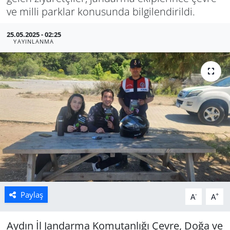
ve milli parklar konusunda bilgilendirildi.
Manisa
25.05.2025 - 02:25
YAYINLANMA
Muğla
Politika
Uşak
Paylaş
-
+
A
A
Aydın İl Jandarma Komutanlığı Çevre, Doğa ve