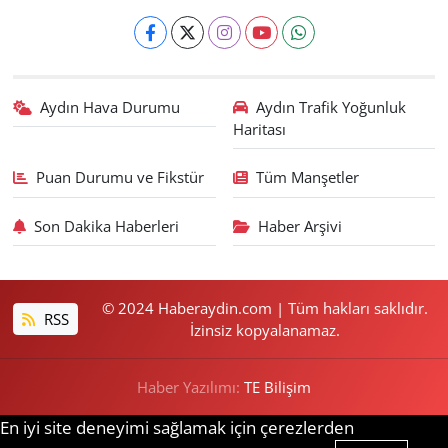
Aydın Hava Durumu
Aydın Trafik Yoğunluk
Haritası
Puan Durumu ve Fikstür
Tüm Manşetler
Son Dakika Haberleri
Haber Arşivi
© 2024 Haberaydin.com | Tüm hakları saklıdır.
RSS
İzinsiz kopyalanamaz.
Haber Yazılımı:
TE Bilişim
En iyi site deneyimi sağlamak için çerezlerden