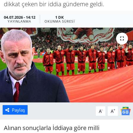
dikkat çeken bir iddia gündeme geldi.
Manisa
04.07.2026 - 14:12
1 DK
YAYINLANMA
OKUNMA SÜRESI
Muğla
Politika
Uşak
Paylaş
-
+
A
A
Alınan sonuçlarla İddiaya göre milli