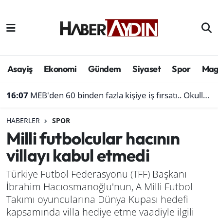
Afyonkarahisar
Aydın Hava Durumu
Bilim ve teknoloji
Aydın Trafik Yoğunluk Haritası
Asayiş
Ekonomi
Gündem
Siyaset
Spor
Mag
Çevre
Süper Lig Puan Durumu ve Fikstür
16:07
MEB'den 60 binden fazla kişiye iş fırsatı.. Okullara personel alınacak
Denizli
Tüm Manşetler
HABERLER
SPOR
Milli futbolcular hacının
Genel
Son Dakika Haberleri
villayı kabul etmedi
Haber
Haber Arşivi
Türkiye Futbol Federasyonu (TFF) Başkanı
İbrahim Hacıosmanoğlu'nun, A Milli Futbol
Izmir
Takımı oyuncularına Dünya Kupası hedefi
Kütahya
kapsamında villa hediye etme vaadiyle ilgili