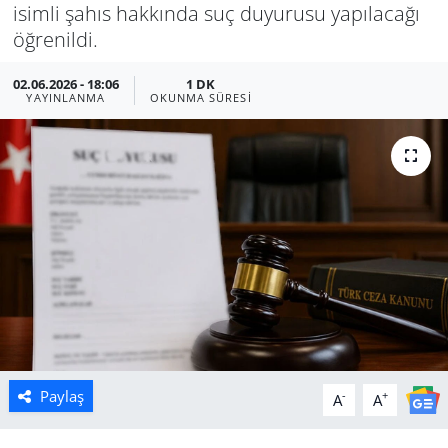
isimli şahıs hakkında suç duyurusu yapılacağı
Manisa
öğrenildi.
02.06.2026 - 18:06
1 DK
Muğla
YAYINLANMA
OKUNMA SÜRESI
Politika
Uşak
Paylaş
-
+
A
A