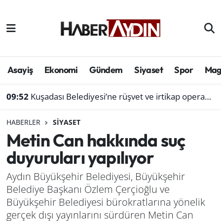
Afyonkarahisar
Aydın Hava Durumu
Bilim ve teknoloji
Aydın Trafik Yoğunluk Haritası
Asayiş
Ekonomi
Gündem
Siyaset
Spor
Mag
Çevre
Süper Lig Puan Durumu ve Fikstür
09:52
Kuşadası Belediyesi’ne rüşvet ve irtikap operasyonu: 3 ilde 15 gözaltı, işte tam liste
Denizli
Tüm Manşetler
HABERLER
SIYASET
Metin Can hakkında suç
Genel
Son Dakika Haberleri
duyuruları yapılıyor
Haber
Haber Arşivi
Aydın Büyükşehir Belediyesi, Büyükşehir
Belediye Başkanı Özlem Çerçioğlu ve
Izmir
Büyükşehir Belediyesi bürokratlarına yönelik
Kütahya
gerçek dışı yayınlarını sürdüren Metin Can