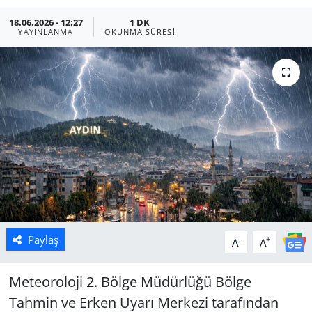
18.06.2026 - 12:27
1 DK
Manisa
YAYINLANMA
OKUNMA SÜRESI
Muğla
Politika
Uşak
Paylaş
-
+
A
A
Meteoroloji 2. Bölge Müdürlüğü Bölge
Tahmin ve Erken Uyarı Merkezi tarafından