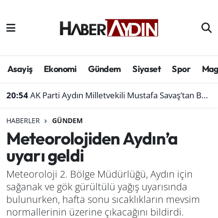
Afyonkarahisar
Aydın Hava Durumu
Bilim ve teknoloji
Aydın Trafik Yoğunluk Haritası
Asayiş
Ekonomi
Gündem
Siyaset
Spor
Mag
Çevre
Süper Lig Puan Durumu ve Fikstür
20:54
AK Parti Aydın Milletvekili Mustafa Savaş’tan Bakan Yumaklı’ya ziyaret
Denizli
Tüm Manşetler
HABERLER
GÜNDEM
Meteorolojiden Aydın’a
Genel
Son Dakika Haberleri
uyarı geldi
Haber
Haber Arşivi
Meteoroloji 2. Bölge Müdürlüğü, Aydın için
sağanak ve gök gürültülü yağış uyarısında
Izmir
bulunurken, hafta sonu sıcaklıkların mevsim
Kütahya
normallerinin üzerine çıkacağını bildirdi.