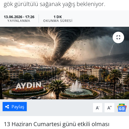
gök gürültülü sağanak yağış bekleniyor.
Manisa
13.06.2026 - 17:26
1 DK
YAYINLANMA
OKUNMA SÜRESI
Muğla
Politika
Uşak
Paylaş
-
+
A
A
13 Haziran Cumartesi günü etkili olması