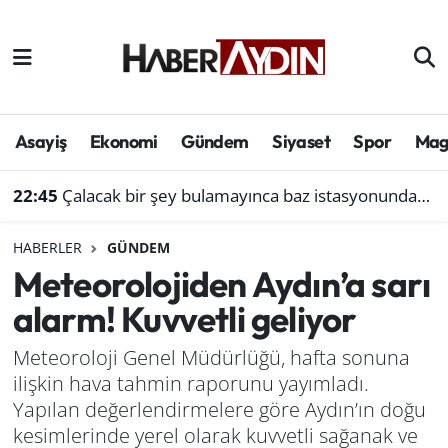
Afyonkarahisar
Aydın Hava Durumu
Bilim ve teknoloji
Aydın Trafik Yoğunluk Haritası
Asayiş
Ekonomi
Gündem
Siyaset
Spor
Mag
Çevre
Süper Lig Puan Durumu ve Fikstür
22:45
Çalacak bir şey bulamayınca baz istasyonundan akü çaldı
Denizli
Tüm Manşetler
HABERLER
GÜNDEM
Meteorolojiden Aydın’a sarı
Genel
Son Dakika Haberleri
alarm! Kuvvetli geliyor
Haber
Haber Arşivi
Meteoroloji Genel Müdürlüğü, hafta sonuna
ilişkin hava tahmin raporunu yayımladı.
Izmir
Yapılan değerlendirmelere göre Aydın’ın doğu
Kütahya
kesimlerinde yerel olarak kuvvetli sağanak ve