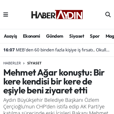
Afyonkarahisar
Aydın Hava Durumu
Bilim ve teknoloji
Aydın Trafik Yoğunluk Haritası
Asayiş
Ekonomi
Gündem
Siyaset
Spor
Mag
Çevre
Süper Lig Puan Durumu ve Fikstür
16:07
MEB'den 60 binden fazla kişiye iş fırsatı.. Okullara personel alınacak
Denizli
Tüm Manşetler
HABERLER
SIYASET
Mehmet Ağar konuştu: Bir
Genel
Son Dakika Haberleri
kere kendisi bir kere de
Haber
Haber Arşivi
eşiyle beni ziyaret etti
Izmir
Aydın Büyükşehir Belediye Başkanı Özlem
Çerçioğlu’nun CHP’den istifa edip AK Parti’ye
Kütahya
katılma sürecinde eski İçişleri Bakanı Mehmet