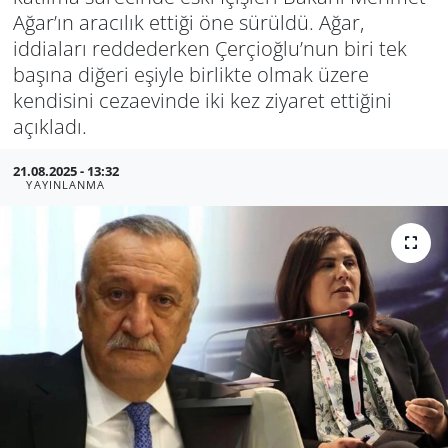
Ağar’ın aracılık ettiği öne sürüldü. Ağar,
Manisa
iddiaları reddederken Çerçioğlu’nun biri tek
başına diğeri eşiyle birlikte olmak üzere
Muğla
kendisini cezaevinde iki kez ziyaret ettiğini
açıkladı.
Politika
21.08.2025 - 13:32
Uşak
YAYINLANMA