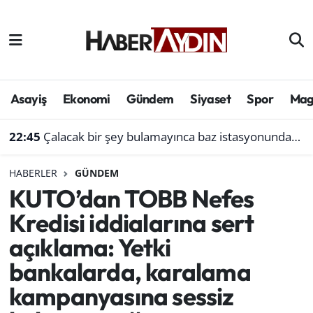
Afyonkarahisar
Aydın Hava Durumu
Bilim ve teknoloji
Aydın Trafik Yoğunluk Haritası
Asayiş
Ekonomi
Gündem
Siyaset
Spor
Mag
Çevre
Süper Lig Puan Durumu ve Fikstür
22:45
Çalacak bir şey bulamayınca baz istasyonundan akü çaldı
Denizli
Tüm Manşetler
HABERLER
GÜNDEM
KUTO’dan TOBB Nefes
Genel
Son Dakika Haberleri
Kredisi iddialarına sert
Haber
Haber Arşivi
açıklama: Yetki
bankalarda, karalama
Izmir
kampanyasına sessiz
Kütahya