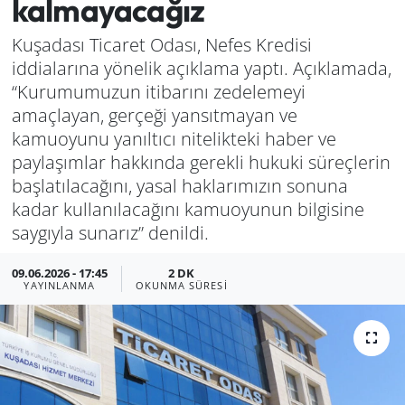
kalmayacağız
Manisa
Kuşadası Ticaret Odası, Nefes Kredisi
iddialarına yönelik açıklama yaptı. Açıklamada,
Muğla
“Kurumumuzun itibarını zedelemeyi
amaçlayan, gerçeği yansıtmayan ve
Politika
kamuoyunu yanıltıcı nitelikteki haber ve
paylaşımlar hakkında gerekli hukuki süreçlerin
Uşak
başlatılacağını, yasal haklarımızın sonuna
kadar kullanılacağını kamuoyunun bilgisine
saygıyla sunarız” denildi.
09.06.2026 - 17:45
2 DK
YAYINLANMA
OKUNMA SÜRESI