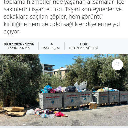
toplama hizmetlerinde yaşanan aksamalar ilçe
sakinlerini isyan ettirdi. Taşan konteynerler ve
Manisa
sokaklara saçılan çöpler, hem görüntü
kirliliğine hem de ciddi sağlık endişelerine yol
Muğla
açıyor.
Politika
08.07.2026 - 12:16
4
1 DK
YAYINLANMA
PAYLAŞIM
OKUNMA SÜRESI
Uşak