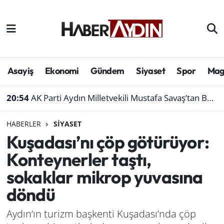
Afyonkarahisar
Aydın Hava Durumu
Bilim ve teknoloji
Aydın Trafik Yoğunluk Haritası
Asayiş
Ekonomi
Gündem
Siyaset
Spor
Mag
Çevre
Süper Lig Puan Durumu ve Fikstür
20:54
AK Parti Aydın Milletvekili Mustafa Savaş’tan Bakan Yumaklı’ya ziyaret
Denizli
Tüm Manşetler
HABERLER
SIYASET
Kuşadası’nı çöp götürüyor:
Genel
Son Dakika Haberleri
Konteynerler taştı,
Haber
Haber Arşivi
sokaklar mikrop yuvasına
döndü
Izmir
Aydın’ın turizm başkenti Kuşadası’nda çöp
Kütahya