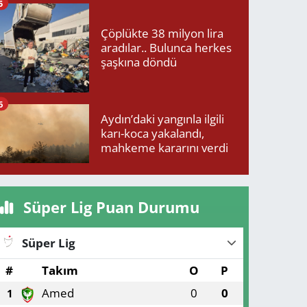
5
Çöplükte 38 milyon lira
aradılar.. Bulunca herkes
şaşkına döndü
6
Aydın’daki yangınla ilgili
karı-koca yakalandı,
mahkeme kararını verdi
Süper Lig Puan Durumu
Süper Lig
#
Takım
O
P
Amed
0
0
1