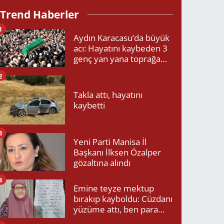
Trend Haberler
1
Aydın Karacasu’da büyük
acı: Hayatını kaybeden 3
genç yan yana toprağa
verildi
2
Takla attı, hayatını
kaybetti
3
Yeni Parti Manisa İl
Başkanı İlksen Özalper
gözaltına alındı
4
Emine teyze mektup
bırakıp kayboldu: Cüzdanı
yüzüme attı, ben para
isteyince yüzüme attı