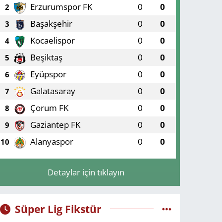
Erzurumspor FK
0
0
2
Başakşehir
0
0
3
Kocaelispor
0
0
4
Beşiktaş
0
0
5
Eyüpspor
0
0
6
Galatasaray
0
0
7
Çorum FK
0
0
8
Gaziantep FK
0
0
9
Alanyaspor
0
0
10
Detaylar için tıklayın
Süper Lig Fikstür