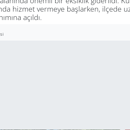
lanında önemli bir eksiklik giderildi. K
da hizmet vermeye başlarken, ilçede uz
nımına açıldı.
SI