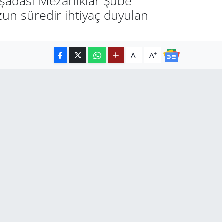
uşadası Mezarlıklar Şube
un süredir ihtiyaç duyulan
-
+
A
A