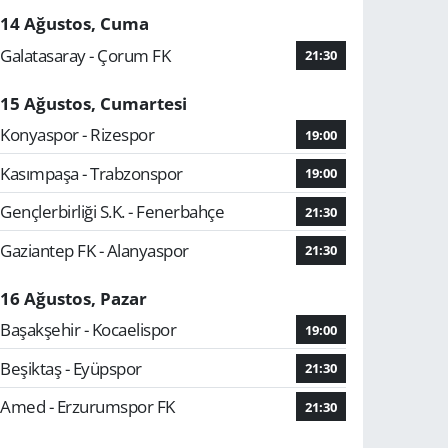
14 Ağustos, Cuma
Galatasaray - Çorum FK
21:30
15 Ağustos, Cumartesi
Konyaspor - Rizespor
19:00
Kasımpaşa - Trabzonspor
19:00
Gençlerbirliği S.K. - Fenerbahçe
21:30
Gaziantep FK - Alanyaspor
21:30
16 Ağustos, Pazar
Başakşehir - Kocaelispor
19:00
Beşiktaş - Eyüpspor
21:30
Amed - Erzurumspor FK
21:30