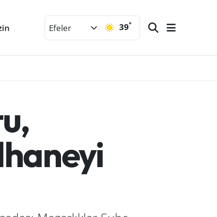
°
39
zin
Efeler
u,
lhaneyi