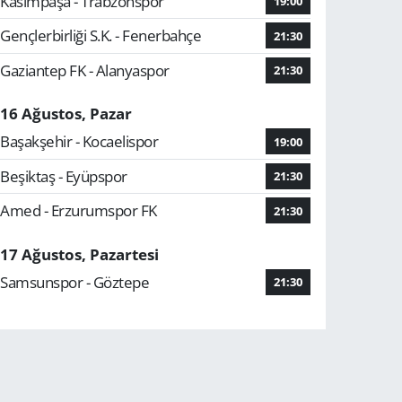
Kasımpaşa - Trabzonspor
19:00
Gençlerbirliği S.K. - Fenerbahçe
21:30
Gaziantep FK - Alanyaspor
21:30
16 Ağustos, Pazar
Başakşehir - Kocaelispor
19:00
Beşiktaş - Eyüpspor
21:30
Amed - Erzurumspor FK
21:30
17 Ağustos, Pazartesi
Samsunspor - Göztepe
21:30