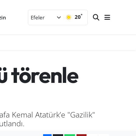
°
20
zin
Efeler
 törenle
afa Kemal Atatürk’e "Gazilik"
tlandı.