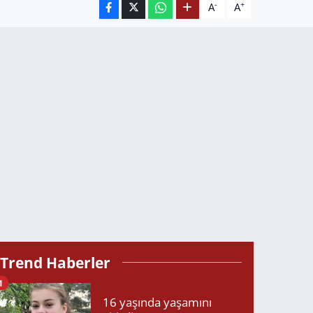
-
+
A
A
Trend Haberler
1
16 yaşında yaşamını