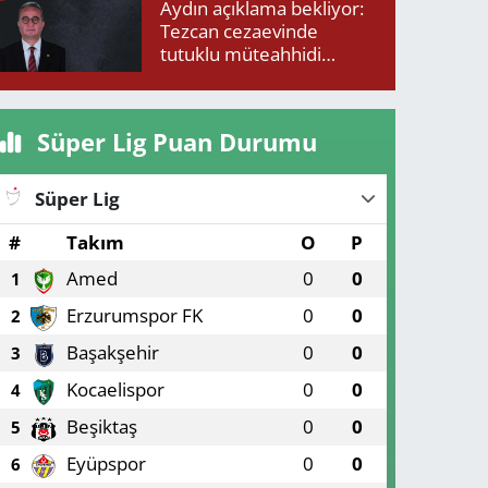
Aydın açıklama bekliyor:
Tezcan cezaevinde
tutuklu müteahhidi
neden ziyaret etti?
Süper Lig Puan Durumu
Süper Lig
#
Takım
O
P
Amed
0
0
1
Erzurumspor FK
0
0
2
Başakşehir
0
0
3
Kocaelispor
0
0
4
Beşiktaş
0
0
5
Eyüpspor
0
0
6