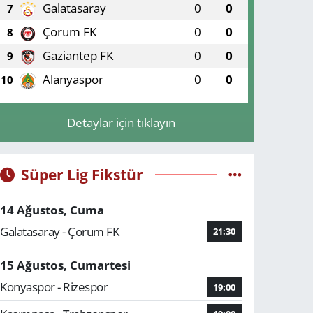
Galatasaray
0
0
7
Çorum FK
0
0
8
Gaziantep FK
0
0
9
Alanyaspor
0
0
10
Detaylar için tıklayın
Süper Lig Fikstür
14 Ağustos, Cuma
Galatasaray - Çorum FK
21:30
15 Ağustos, Cumartesi
Konyaspor - Rizespor
19:00