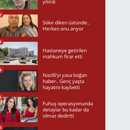
yitirdi
2
Söke diken üstünde..
Herkes onu arıyor
3
Hastaneye getirilen
mahkum firar etti
4
Nazilli’yi yasa boğan
haber.. Genç yaşta
hayatını kaybetti
5
Fuhuş operasyonunda
detaylar bu kadar da
olmaz dedirtti
6