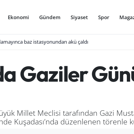
Ekonomi
Gündem
Siyaset
Spor
Maga
ulamayınca baz istasyonundan akü çaldı
a Gaziler Günü
üyük Millet Meclisi tarafından Gazi Must
ünde Kuşadası’nda düzenlenen törenle ku