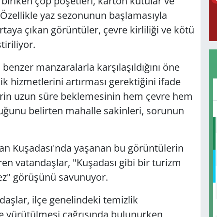
biriken çöp poşetleri, karton kutular ve
. Özellikle yaz sezonunun başlamasıyla
taya çıkan görüntüler, çevre kirliliği ve kötü
iriliyor.
 benzer manzaralarla karşılaşıldığını öne
k hizmetlerini artırması gerektiğini ifade
lerin uzun süre beklemesinin hem çevre hem
duğunu belirten mahalle sakinleri, sorunun
lan Kuşadası'nda yaşanan bu görüntülerin
iren vatandaşlar, "Kuşadası gibi bir turizm
ez" görüşünü savunuyor.
aşlar, ilçe genelindeki temizlik
de yürütülmesi çağrısında bulunurken,