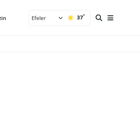
°
37
zin
Efeler