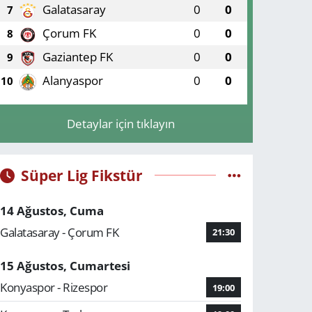
Galatasaray
0
0
7
Çorum FK
0
0
8
Gaziantep FK
0
0
9
Alanyaspor
0
0
10
Detaylar için tıklayın
Süper Lig Fikstür
14 Ağustos, Cuma
Galatasaray - Çorum FK
21:30
15 Ağustos, Cumartesi
Konyaspor - Rizespor
19:00