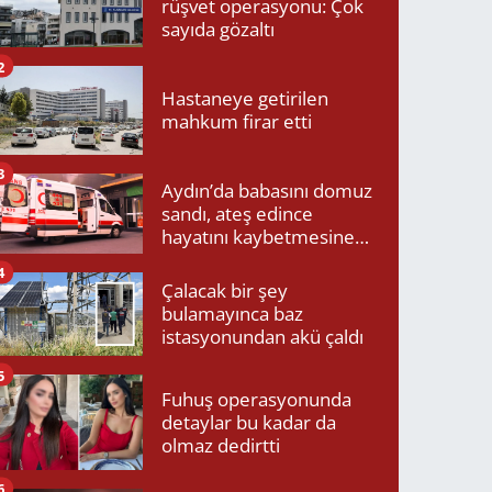
rüşvet operasyonu: Çok
sayıda gözaltı
2
Hastaneye getirilen
mahkum firar etti
3
Aydın’da babasını domuz
sandı, ateş edince
hayatını kaybetmesine
neden oldu
4
Çalacak bir şey
bulamayınca baz
istasyonundan akü çaldı
5
Fuhuş operasyonunda
detaylar bu kadar da
olmaz dedirtti
6