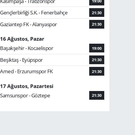
Kasımpaşa - Trabzonspor
19:00
Gençlerbirliği S.K. - Fenerbahçe
21:30
Gaziantep FK - Alanyaspor
21:30
16 Ağustos, Pazar
Başakşehir - Kocaelispor
19:00
Beşiktaş - Eyüpspor
21:30
Amed - Erzurumspor FK
21:30
17 Ağustos, Pazartesi
Samsunspor - Göztepe
21:30