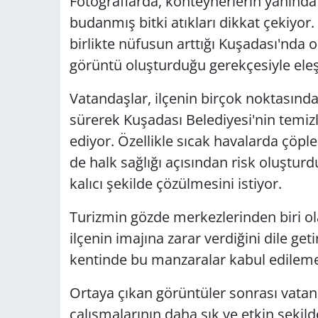
Fotoğraflarda, konteynerlerin yanında 
budanmış bitki atıkları dikkat çekiyor
birlikte nüfusun arttığı Kuşadası'nda or
görüntü oluşturduğu gerekçesiyle eleşt
Vatandaşlar, ilçenin birçok noktasında
sürerek Kuşadası Belediyesi'nin temizli
ediyor. Özellikle sıcak havalarda çöp
de halk sağlığı açısından risk oluştur
kalıcı şekilde çözülmesini istiyor.
Turizmin gözde merkezlerinden biri o
ilçenin imajına zarar verdiğini dile get
kentinde bu manzaralar kabul edilem
Ortaya çıkan görüntüler sonrası vatand
çalışmalarının daha sık ve etkin şekil