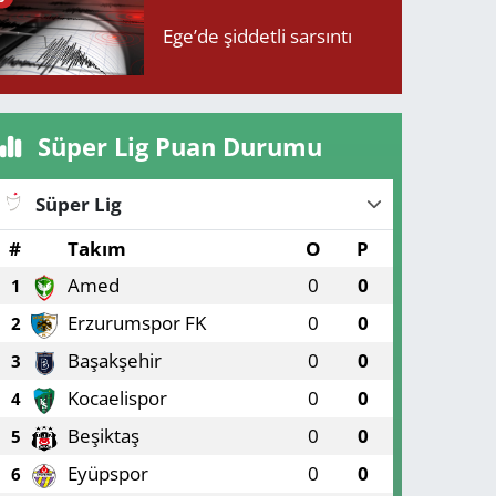
Ege’de şiddetli sarsıntı
Süper Lig Puan Durumu
Süper Lig
#
Takım
O
P
Amed
0
0
1
Erzurumspor FK
0
0
2
Başakşehir
0
0
3
Kocaelispor
0
0
4
Beşiktaş
0
0
5
Eyüpspor
0
0
6