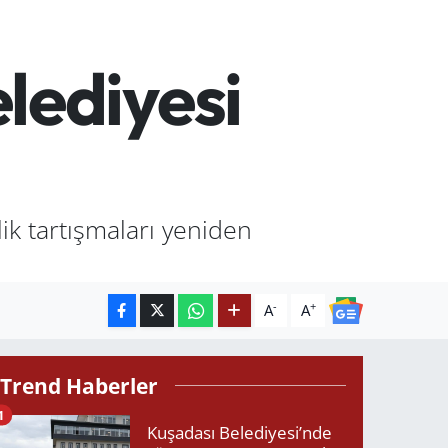
elediyesi
ik tartışmaları yeniden
-
+
A
A
Trend Haberler
1
Kuşadası Belediyesi’nde