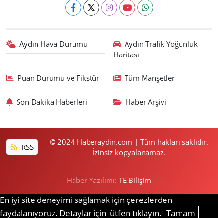
Aydın Hava Durumu
Aydın Trafik Yoğunluk
Haritası
Puan Durumu ve Fikstür
Tüm Manşetler
Son Dakika Haberleri
Haber Arşivi
© 2024 Haberaydin.com | Tüm hakları saklıdır.
RSS
İzinsiz kopyalanamaz.
Haber Yazılımı:
TE Bilişim
En iyi site deneyimi sağlamak için çerezlerden
faydalanıyoruz. Detaylar için lütfen tıklayın.
Tamam