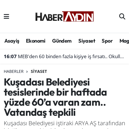
Afyonkarahisar
Aydın Hava Durumu
Bilim ve teknoloji
Aydın Trafik Yoğunluk Haritası
Asayiş
Ekonomi
Gündem
Siyaset
Spor
Mag
Çevre
Süper Lig Puan Durumu ve Fikstür
16:07
MEB'den 60 binden fazla kişiye iş fırsatı.. Okullara personel alınacak
Denizli
Tüm Manşetler
HABERLER
SIYASET
Kuşadası Belediyesi
Genel
Son Dakika Haberleri
tesislerinde bir haftada
Haber
Haber Arşivi
yüzde 60’a varan zam..
Vatandaş tepkili
Izmir
Kuşadası Belediyesi iştiraki ARYA AŞ tarafından
Kütahya