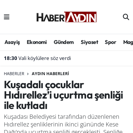
Afyonkarahisar
Aydın Hava Durumu
Bilim ve teknoloji
Aydın Trafik Yoğunluk Haritası
Asayiş
Ekonomi
Gündem
Siyaset
Spor
Mag
Çevre
Süper Lig Puan Durumu ve Fikstür
18:30
Vali köylülere söz verdi
Denizli
Tüm Manşetler
HABERLER
AYDIN HABERLERI
Kuşadalı çocuklar
Genel
Son Dakika Haberleri
Hıdırellez’i uçurtma şenliği
Haber
Haber Arşivi
ile kutladı
Izmir
Kuşadası Belediyesi tarafından düzenlenen
Hıdırellez şenliklerinin ikinci gününde Kese
Kütahya
Dağı’nda uçurtma şenliği gerçekleşti. Şenliğe