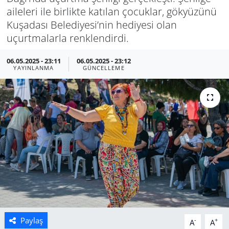
aileleri ile birlikte katılan çocuklar, gökyüzünü
Manisa
Kuşadası Belediyesi’nin hediyesi olan
uçurtmalarla renklendirdi.
Muğla
06.05.2025 - 23:11
06.05.2025 - 23:12
YAYINLANMA
GÜNCELLEME
Politika
Uşak
Paylaş
-
+
A
A