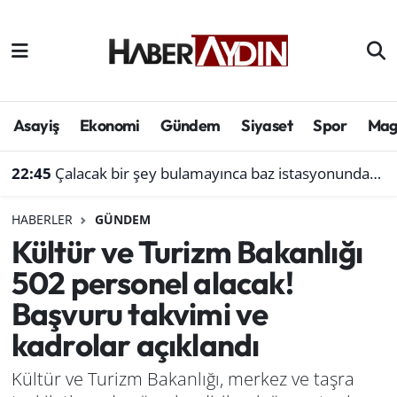
Afyonkarahisar
Aydın Hava Durumu
Bilim ve teknoloji
Aydın Trafik Yoğunluk Haritası
Asayiş
Ekonomi
Gündem
Siyaset
Spor
Mag
Çevre
Süper Lig Puan Durumu ve Fikstür
22:45
Çalacak bir şey bulamayınca baz istasyonundan akü çaldı
Denizli
Tüm Manşetler
HABERLER
GÜNDEM
Kültür ve Turizm Bakanlığı
Genel
Son Dakika Haberleri
502 personel alacak!
Haber
Haber Arşivi
Başvuru takvimi ve
kadrolar açıklandı
Izmir
Kültür ve Turizm Bakanlığı, merkez ve taşra
Kütahya