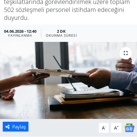
teşkilatlarında görevlendirilmek üzere toplam
502 sözleşmeli personel istihdam edeceğini
Manisa
duyurdu.
Muğla
04.06.2026 - 12:40
2 DK
YAYINLANMA
OKUNMA SÜRESI
Politika
Uşak
Paylaş
-
+
A
A