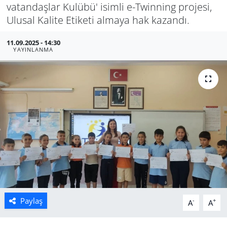
vatandaşlar Kulübü' isimli e-Twinning projesi,
Manisa
Ulusal Kalite Etiketi almaya hak kazandı.
11.09.2025 - 14:30
Muğla
YAYINLANMA
Politika
Uşak
Paylaş
-
+
A
A