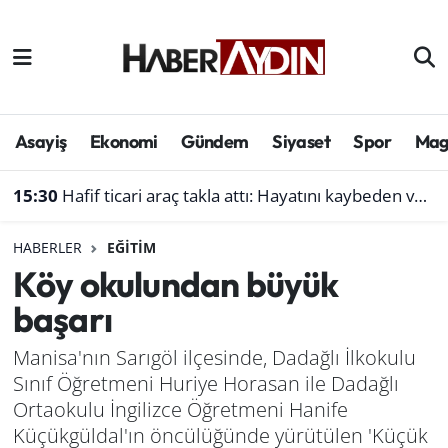
Afyonkarahisar
Aydın Hava Durumu
Bilim ve teknoloji
Aydın Trafik Yoğunluk Haritası
Asayiş
Ekonomi
Gündem
Siyaset
Spor
Mag
Çevre
Süper Lig Puan Durumu ve Fikstür
15:30
Hafif ticari araç takla attı: Hayatını kaybeden ve yaralananlar var
Denizli
Tüm Manşetler
HABERLER
EĞITIM
Köy okulundan büyük
Genel
Son Dakika Haberleri
başarı
Haber
Haber Arşivi
Manisa'nın Sarıgöl ilçesinde, Dadağlı İlkokulu
Sınıf Öğretmeni Huriye Horasan ile Dadağlı
Izmir
Ortaokulu İngilizce Öğretmeni Hanife
Kütahya
Küçükgüldal'ın öncülüğünde yürütülen 'Küçük