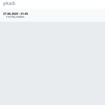
yıkadı.
Manisa
27.06.2025 - 21:45
YAYINLANMA
Muğla
Politika
Uşak