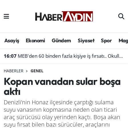
Afyonkarahisar
Aydın Hava Durumu
Bilim ve teknoloji
Aydın Trafik Yoğunluk Haritası
Asayiş
Ekonomi
Gündem
Siyaset
Spor
Mag
Çevre
Süper Lig Puan Durumu ve Fikstür
16:07
MEB'den 60 binden fazla kişiye iş fırsatı.. Okullara personel alınacak
Denizli
Tüm Manşetler
HABERLER
GENEL
Kopan vanadan sular boşa
Genel
Son Dakika Haberleri
aktı
Haber
Haber Arşivi
Denizli’nin Honaz ilçesinde çarptığı sulama
suyu vanasının kopmasına neden olan ticari
Izmir
araç sürücüsü olay yerinden kaçtı. Boşa akan
Kütahya
suyu fırsat bilen bazı sürücüler, araçlarını