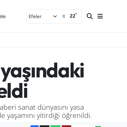
°
22
zin
Efeler
5 yaşındaki
eldi
aberi sanat dünyasını yasa
 yaşamını yitirdiği öğrenildi.