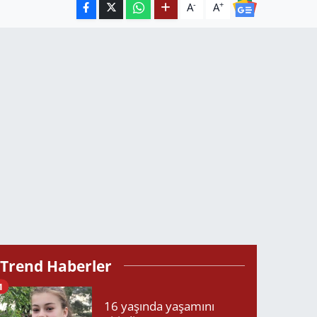
-
+
A
A
Trend Haberler
1
16 yaşında yaşamını