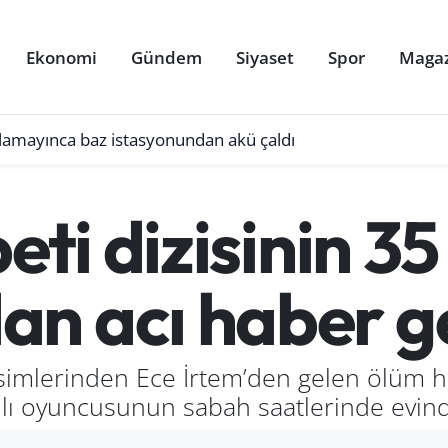
Ekonomi
Gündem
Siyaset
Spor
Maga
ulamayınca baz istasyonundan akü çaldı
beti dizisinin 3
n acı haber g
 isimlerinden Ece İrtem’den gelen ölüm h
rılı oyuncusunun sabah saatlerinde evinde