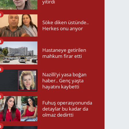
yitirdi
2
Söke diken üstünde..
Herkes onu arıyor
3
Hastaneye getirilen
mahkum firar etti
4
Nazilli’yi yasa boğan
haber.. Genç yaşta
hayatını kaybetti
5
Fuhuş operasyonunda
detaylar bu kadar da
olmaz dedirtti
6