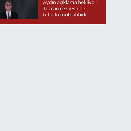
Aydın açıklama bekliyor:
Tezcan cezaevinde
tutuklu müteahhidi
neden ziyaret etti?