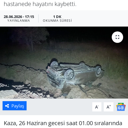
hastanede hayatını kaybetti.
Manisa
28.06.2026 - 17:15
1 DK
YAYINLANMA
OKUNMA SÜRESI
Muğla
Politika
Uşak
Paylaş
-
+
A
A
Kaza, 26 Haziran gecesi saat 01.00 sıralarında