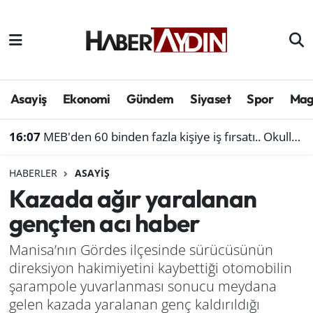
Afyonkarahisar
Aydın Hava Durumu
Bilim ve teknoloji
Aydın Trafik Yoğunluk Haritası
Asayiş
Ekonomi
Gündem
Siyaset
Spor
Mag
Çevre
Süper Lig Puan Durumu ve Fikstür
16:07
MEB'den 60 binden fazla kişiye iş fırsatı.. Okullara personel alınacak
Denizli
Tüm Manşetler
HABERLER
ASAYIŞ
Kazada ağır yaralanan
Genel
Son Dakika Haberleri
gençten acı haber
Haber
Haber Arşivi
Manisa’nın Gördes ilçesinde sürücüsünün
direksiyon hakimiyetini kaybettiği otomobilin
Izmir
şarampole yuvarlanması sonucu meydana
Kütahya
gelen kazada yaralanan genç kaldırıldığı