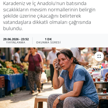
Karadeniz ve İç Anadolu'nun batısında
Manisa
sıcaklıkların mevsim normallerinin belirgin
şekilde üzerine çıkacağını belirterek
Muğla
vatandaşlara dikkatli olmaları çağrısında
bulundu.
Politika
29.06.2026 - 23:52
1 DK
YAYINLANMA
OKUNMA SÜRESI
Uşak