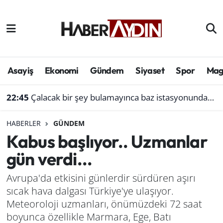
Afyonkarahisar
Aydın Hava Durumu
Bilim ve teknoloji
Aydın Trafik Yoğunluk Haritası
Asayiş
Ekonomi
Gündem
Siyaset
Spor
Mag
Çevre
Süper Lig Puan Durumu ve Fikstür
22:45
Çalacak bir şey bulamayınca baz istasyonundan akü çaldı
Denizli
Tüm Manşetler
HABERLER
GÜNDEM
Kabus başlıyor.. Uzmanlar
Genel
Son Dakika Haberleri
gün verdi...
Haber
Haber Arşivi
Avrupa'da etkisini günlerdir sürdüren aşırı
sıcak hava dalgası Türkiye'ye ulaşıyor.
Izmir
Meteoroloji uzmanları, önümüzdeki 72 saat
Kütahya
boyunca özellikle Marmara, Ege, Batı