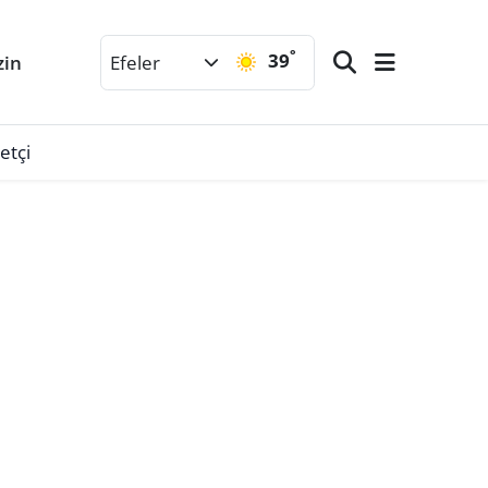
°
39
zin
Efeler
etçi