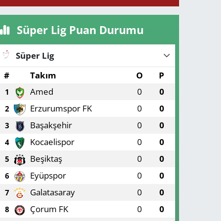
Süper Lig Puan Durumu
Süper Lig
#
Takım
O
P
Amed
0
0
1
Erzurumspor FK
0
0
2
Başakşehir
0
0
3
Kocaelispor
0
0
4
Beşiktaş
0
0
5
Eyüpspor
0
0
6
Galatasaray
0
0
7
Çorum FK
0
0
8