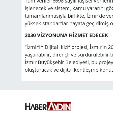
Tüm veriler 6698 sayılı Kişisel Veril
işlenecek ve sistem, kamu yararını göz
tamamlanmasıyla birlikte, İzmir’de ve
yüksek standartlar hayata geçirilmiş o
2030 VİZYONUNA HİZMET EDECEK
“İzmir’in Dijital İkizi” projesi, İzmir’
yaşanabilir, dirençli ve sürdürülebilir
İzmir Büyükşehir Belediyesi, bu projey
oluşturacak ve dijital kentleşme konu