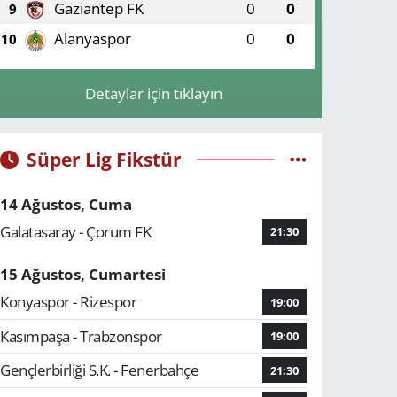
Gaziantep FK
0
0
9
Alanyaspor
0
0
10
Detaylar için tıklayın
Süper Lig Fikstür
14 Ağustos, Cuma
Galatasaray - Çorum FK
21:30
15 Ağustos, Cumartesi
Konyaspor - Rizespor
19:00
Kasımpaşa - Trabzonspor
19:00
Gençlerbirliği S.K. - Fenerbahçe
21:30