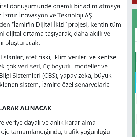
dijital dönüşümünde önemli bir adım atmaya
n İzmir İnovasyon ve Teknoloji AŞ
n “İzmir’in Dijital İkizi” projesi, kentin tüm
i dijital ortama taşıyarak, daha akıllı ve
nı oluşturacak.
lanlar, afet riski, iklim verileri ve kentsel
k çok veri seti, üç boyutlu modeller ve
 Bilgi Sistemleri (CBS), yapay zeka, büyük
teklenen sistem, İzmir’e özel senaryolarla
OLARAK ALINACAK
lere veriye dayalı ve anlık karar alma
Proje tamamlandığında, trafik yoğunluğu