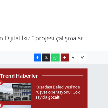
Dijital İkizi” projesi çalışmaları
-
+
A
A
Trend Haberler
1
Kuşadası Belediyesi’nde
rüşvet operasyonu: Çok
sayıda gözaltı
2