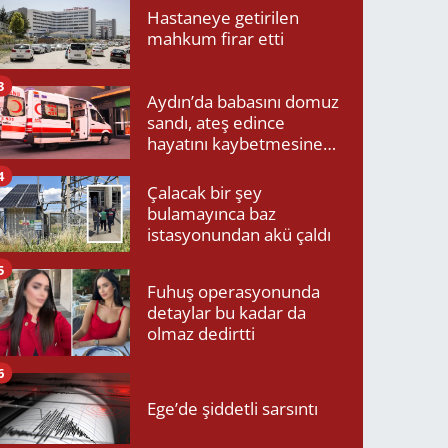
Hastaneye getirilen
mahkum firar etti
3
Aydın’da babasını domuz
sandı, ateş edince
hayatını kaybetmesine
neden oldu
4
Çalacak bir şey
bulamayınca baz
istasyonundan akü çaldı
5
Fuhuş operasyonunda
detaylar bu kadar da
olmaz dedirtti
6
Ege’de şiddetli sarsıntı