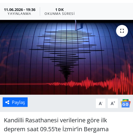
11.06.2026 - 19:36
1 DK
Manisa
YAYINLANMA
OKUNMA SÜRESI
Muğla
Politika
Uşak
Paylaş
-
+
A
A
Kandilli Rasathanesi verilerine göre ilk
deprem saat 09.55’te İzmir’in Bergama