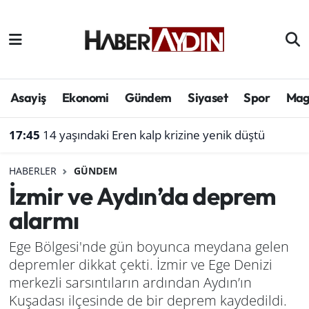
Afyonkarahisar
Aydın Hava Durumu
Bilim ve teknoloji
Aydın Trafik Yoğunluk Haritası
Asayiş
Ekonomi
Gündem
Siyaset
Spor
Mag
Çevre
Süper Lig Puan Durumu ve Fikstür
17:45
14 yaşındaki Eren kalp krizine yenik düştü
Denizli
Tüm Manşetler
HABERLER
GÜNDEM
İzmir ve Aydın’da deprem
Genel
Son Dakika Haberleri
alarmı
Haber
Haber Arşivi
Ege Bölgesi'nde gün boyunca meydana gelen
depremler dikkat çekti. İzmir ve Ege Denizi
Izmir
merkezli sarsıntıların ardından Aydın’ın
Kütahya
Kuşadası ilçesinde de bir deprem kaydedildi.