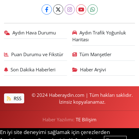
Aydın Hava Durumu
Aydın Trafik Yoğunluk
Haritası
Puan Durumu ve Fikstür
Tüm Manşetler
Son Dakika Haberleri
Haber Arşivi
© 2024 Haberaydin.com | Tüm hakları saklıdır.
RSS
İzinsiz kopyalanamaz.
Haber Yazılımı:
TE Bilişim
En iyi site deneyimi sağlamak için çerezlerden