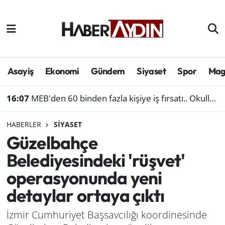
Afyonkarahisar
Aydın Hava Durumu
Bilim ve teknoloji
Aydın Trafik Yoğunluk Haritası
Asayiş
Ekonomi
Gündem
Siyaset
Spor
Mag
Çevre
Süper Lig Puan Durumu ve Fikstür
16:07
MEB'den 60 binden fazla kişiye iş fırsatı.. Okullara personel alınacak
Denizli
Tüm Manşetler
HABERLER
SIYASET
Güzelbahçe
Genel
Son Dakika Haberleri
Belediyesindeki 'rüşvet'
Haber
Haber Arşivi
operasyonunda yeni
detaylar ortaya çıktı
Izmir
İzmir Cumhuriyet Başsavcılığı koordinesinde
Kütahya