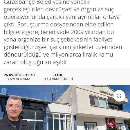
Güzelbahçe Belediyesine yönelik
gerçekleştirilen dev rüşvet ve organize suç
Manisa
operasyonunda çarpıcı yeni ayrıntılar ortaya
çıktı. Soruşturma dosyasından elde edilen
Muğla
bilgilere göre, belediyede 2009 yılından bu
yana organize bir suç şebekesinin faaliyet
Politika
gösterdiği, rüşvet çarkının şirketler üzerinden
döndürüldüğü ve milyonlarca liralık kamu
Uşak
zararı oluştuğu anlaşıldı.
26.05.2026 - 13:10
3 DK
YAYINLANMA
OKUNMA SÜRESI