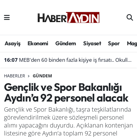
Afyonkarahisar
Aydın Hava Durumu
Bilim ve teknoloji
Aydın Trafik Yoğunluk Haritası
Asayiş
Ekonomi
Gündem
Siyaset
Spor
Mag
Çevre
Süper Lig Puan Durumu ve Fikstür
16:07
MEB'den 60 binden fazla kişiye iş fırsatı.. Okullara personel alınacak
Denizli
Tüm Manşetler
HABERLER
GÜNDEM
Gençlik ve Spor Bakanlığı
Genel
Son Dakika Haberleri
Aydın’a 92 personel alacak
Haber
Haber Arşivi
Gençlik ve Spor Bakanlığı, taşra teşkilatlarında
görevlendirilmek üzere sözleşmeli personel
Izmir
alımı yapacağını duyurdu. Açıklanan kontenjan
Kütahya
listesine göre Aydın’a toplam 92 personel