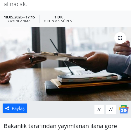
alınacak.
Manisa
18.05.2026 - 17:15
1 DK
YAYINLANMA
OKUNMA SÜRESI
Muğla
Politika
Uşak
Paylaş
-
+
A
A
Bakanlık tarafından yayımlanan ilana göre