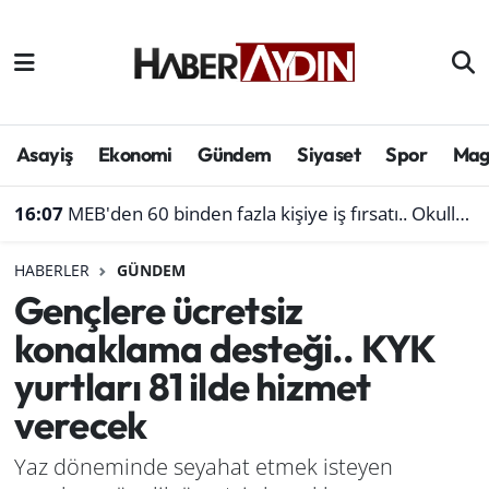
Afyonkarahisar
Aydın Hava Durumu
Bilim ve teknoloji
Aydın Trafik Yoğunluk Haritası
Asayiş
Ekonomi
Gündem
Siyaset
Spor
Mag
Çevre
Süper Lig Puan Durumu ve Fikstür
16:07
MEB'den 60 binden fazla kişiye iş fırsatı.. Okullara personel alınacak
Denizli
Tüm Manşetler
HABERLER
GÜNDEM
Gençlere ücretsiz
Genel
Son Dakika Haberleri
konaklama desteği.. KYK
Haber
Haber Arşivi
yurtları 81 ilde hizmet
verecek
Izmir
Yaz döneminde seyahat etmek isteyen
Kütahya