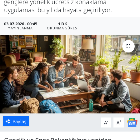
gençlere yönelik ücretsiz konaklama
uygulaması bu yıl da hayata geçiriliyor.
Manisa
03.07.2026 - 00:45
1 DK
Muğla
YAYINLANMA
OKUNMA SÜRESI
Politika
Uşak
Paylaş
-
+
A
A