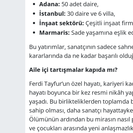
Adana:
50 adet daire,
İstanbul:
30 daire ve 6 villa,
İnşaat sektörü:
Çeşitli inşaat fir
Marmaris:
Sade yaşamına eşlik ed
Bu yatırımlar, sanatçının sadece sahn
kararlarında da ne kadar başarılı oldu
Aile içi tartışmalar kapıda mı?
Ferdi Tayfur’un özel hayatı, kariyeri k
hayatı boyunca bir kez resmi nikâh yaptı
yaşadı. Bu birlikteliklerden toplamda 
sahip olması, daha sanatçı hayattayken 
Ölümünün ardından bu mirasın nasıl pa
ve çocukları arasında yeni anlaşmazlık