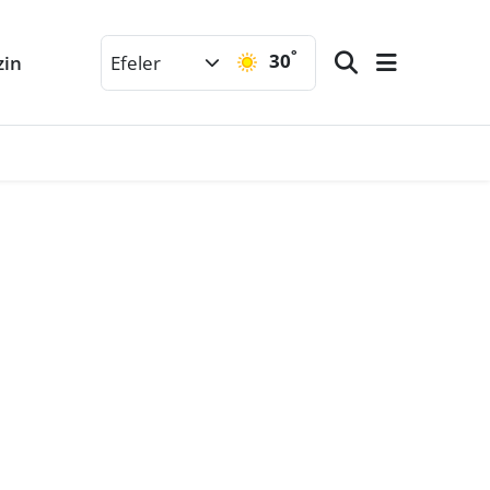
°
30
zin
Efeler