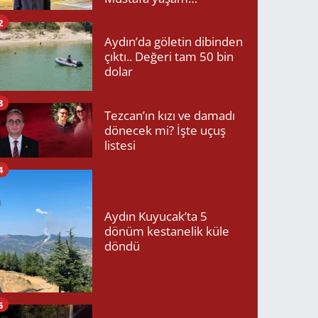
mücadelesini kaybetti!
2
Aydın’da göletin dibinden
çıktı.. Değeri tam 50 bin
dolar
3
Tezcan’ın kızı ve damadı
dönecek mi? İşte uçuş
listesi
4
Aydın Kuyucak’ta 5
dönüm kestanelik küle
döndü
5