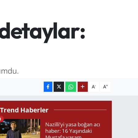
detaylar:
yumdu.
-
+
A
A
Trend Haberler
1
Nazilli’yi yasa boğan acı
haber: 16 Yaşındaki
Mustafa yaşam