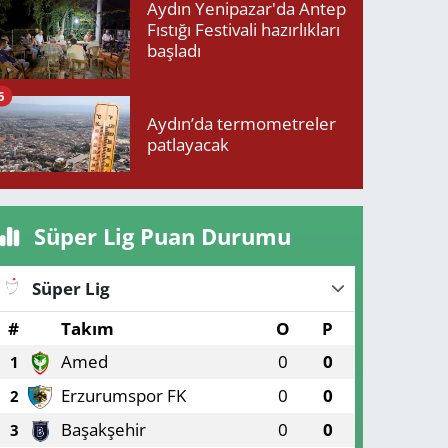
Aydın Yenipazar'da Antep
Fıstığı Festivali hazırlıkları
başladı
6
Aydın’da termometreler
patlayacak
Süper Lig Puan Durumu
Süper Lig
#
Takım
O
P
Amed
0
0
1
Erzurumspor FK
0
0
2
Başakşehir
0
0
3