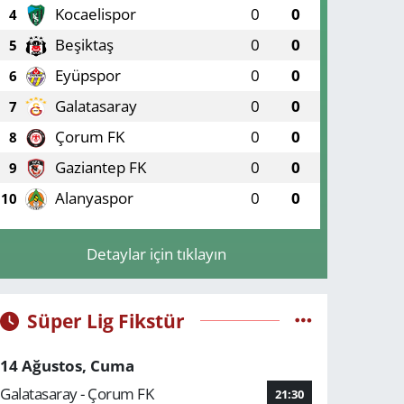
Kocaelispor
0
0
4
Beşiktaş
0
0
5
Eyüpspor
0
0
6
Galatasaray
0
0
7
Çorum FK
0
0
8
Gaziantep FK
0
0
9
Alanyaspor
0
0
10
Detaylar için tıklayın
Süper Lig Fikstür
14 Ağustos, Cuma
Galatasaray - Çorum FK
21:30